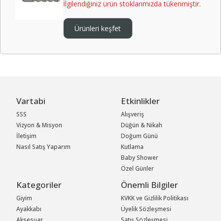
İlgilendiğiniz ürün stoklarımızda tükenmiştir.
Ürünleri keşfet
Vartabi
Etkinlikler
SSS
Alışveriş
Vizyon & Misyon
Düğün & Nikah
İletişim
Doğum Günü
Nasıl Satış Yaparım
Kutlama
Baby Shower
Özel Günler
Kategoriler
Önemli Bilgiler
Giyim
KVKK ve Gizlilik Politikası
Ayakkabı
Üyelik Sözleşmesi
Aksesuar
Satış Sözleşmesi