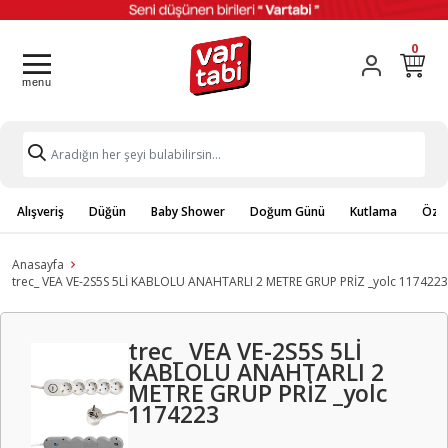
0
Alışveriş
Düğün
Baby Shower
Doğum Günü
Kutlama
Özel
Anasayfa
trec_ VEA VE-2S5S 5Lİ KABLOLU ANAHTARLI 2 METRE GRUP PRİZ _yolc 1174223
trec_ VEA VE-2S5S 5Lİ
KABLOLU ANAHTARLI 2
METRE GRUP PRİZ _yolc
1174223