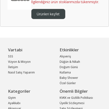
İlgilendiğiniz ürün stoklarımızda tükenmiştir.
Ürünleri keşfet
Vartabi
Etkinlikler
SSS
Alışveriş
Vizyon & Misyon
Düğün & Nikah
İletişim
Doğum Günü
Nasıl Satış Yaparım
Kutlama
Baby Shower
Özel Günler
Kategoriler
Önemli Bilgiler
Giyim
KVKK ve Gizlilik Politikası
Ayakkabı
Üyelik Sözleşmesi
Aksesuar
Satış Sözleşmesi