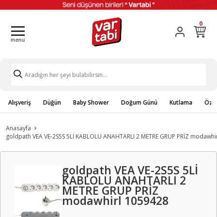
0
Alışveriş
Düğün
Baby Shower
Doğum Günü
Kutlama
Özel
Anasayfa
goldpath VEA VE-2S5S 5Lİ KABLOLU ANAHTARLI 2 METRE GRUP PRİZ modawhi
goldpath VEA VE-2S5S 5Lİ
KABLOLU ANAHTARLI 2
METRE GRUP PRİZ
modawhirl 1059428