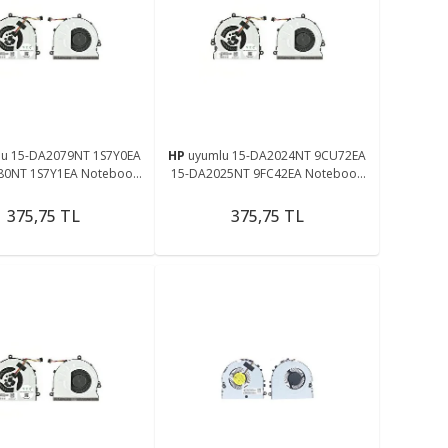
lu 15-DA2079NT 1S7Y0EA
HP
uyumlu 15-DA2024NT 9CU72EA
80NT 1S7Y1EA Notebook
15-DA2025NT 9FC42EA Notebook
Cpu Fanı Ver.1
Cpu Fanı Ver.1
375,75 TL
375,75 TL