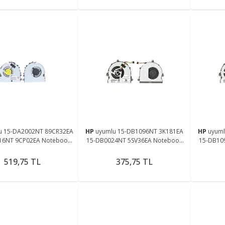
u 15-DA2002NT 89CR32EA
HP
uyumlu 15-DB1096NT 3K181EA
HP
uyuml
16NT 9CP02EA Notebook
15-DB0024NT 5SV36EA Notebook
15-DB10
Cpu Fanı Ver.2
Cpu Fanı Ver.1
519,75 TL
375,75 TL