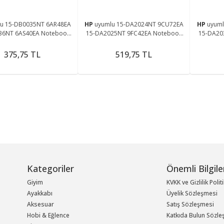
lu 15-DB0035NT 6AR48EA
HP
uyumlu 15-DA2024NT 9CU72EA
HP
uyuml
36NT 6AS40EA Notebook
15-DA2025NT 9FC42EA Notebook
15-DA20
Cpu Fanı Ver.1
Cpu Fanı Ver.2
375,75 TL
519,75 TL
Kategoriler
Önemli Bilgile
Giyim
KVKK ve Gizlilik Polit
Ayakkabı
Üyelik Sözleşmesi
Aksesuar
Satış Sözleşmesi
Hobi & Eğlence
Katkıda Bulun Sözle