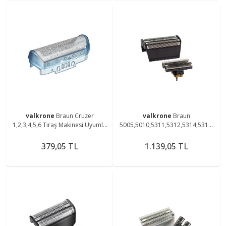
valkrone
Braun Cruzer
valkrone
Braun
1,2,3,4,5,6 Tıraş Makinesi Uyumlu
5005,5010,5311,5312,5314,5317,
10b,20s Mavi Elek
5410,5412,5414,5415 Uyumlu 31B
Elek Ve Bıçak Başlık
379,05 TL
1.139,05 TL