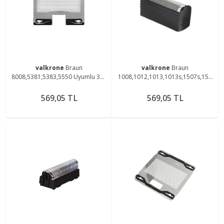
valkrone
Braun
valkrone
Braun
8008,5381,5383,5550 Uyumlu 383
1008,1012,1013,1013s,1507s,150
Elek
8,1509,1512, Tıraş Makinesi
Uyumlu 596 Elek Başlık
569,05 TL
569,05 TL