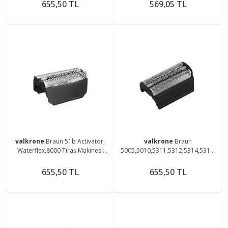
Makinesi Uyumlu Elek
Makinesi Uyumlu Elek
655,50 TL
569,05 TL
valkrone
Braun 51b Activatör,
valkrone
Braun
Waterflex,8000 Tıraş Makinesi
5005,5010,5311,5312,5314,5317,
Uyumlu Elek Siyah Renk Başlık
5410,5412,5414,5415 Uyumlu 31b
Elek Başlık
655,50 TL
655,50 TL