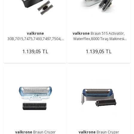
valkrone
valkrone
Braun 51S Activatör,
30B,7015,7475,7493,7497,7504,7
WaterFlex,8000 Tıraş Makinesi
505,7510 Tıraş Makinesi Uyumlu
Uyumlu Elek Ve Bıçak Başlık
Elek Ve Bıçak Başlık
1.139,05 TL
1.139,05 TL
valkrone
Braun Cruzer
valkrone
Braun Cruzer