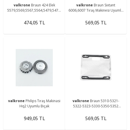
valkrone
Braun 424 Elek
valkrone
Braun Sixtant
5579,5569,5567,5564,5479,5470,
6006,6007 Tıraş Makinesi Uyumlu
5469,5424,5419 Tıraş Makinesi
346 Elek
Uyumlu Elek
474,05 TL
569,05 TL
valkrone
Philips Tıraş Makinasi
valkrone
Braun 5310-5321-
Hq2 Uyumlu Bıçak
5322-5323-5330-5350-5352
Makinesi Uyumlu 330 Elek
949,05 TL
569,05 TL