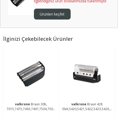
İlgilendiğiniz ürün stoklarımızda tükenmiştir.
Ürünleri keşfet
İlginizi Çekebilecek Ürünler
valkrone
Braun 30b,
valkrone
Braun 428
7015,7475,7493,7497,7504,7505,
Elek,5420,5421,5422,5423,5426,5
7510,7511, 7514,7515 Tıraş
428,5556,5561,5563 Tıraş