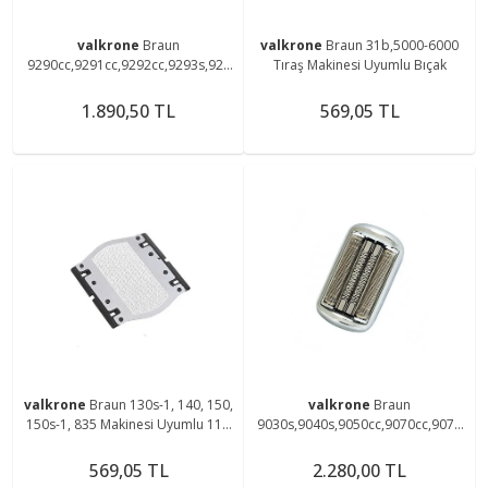
valkrone
Braun
valkrone
Braun 31b,5000-6000
9290cc,9291cc,9292cc,9293s,929
Tıraş Makinesi Uyumlu Bıçak
5cc Tıraş Makinesine Uyumlu
90b,92b Elek Ve Bıçak
1.890,50 TL
569,05 TL
valkrone
Braun 130s-1, 140, 150,
valkrone
Braun
150s-1, 835 Makinesi Uyumlu 11b
9030s,9040s,9050cc,9070cc,9075
Elek
cc,9080cc Tıraş Makinesine
Uyumlu 92s Elek ve Bıçak
569,05 TL
2.280,00 TL