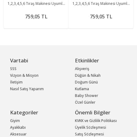
1,2,3,4,5,6 Tıraş Makinesi Uyumlu
1,2,3,4,5,6 Tıraş Makinesi Uyumlu
10b,20s Elek Ve Bıçak
10B-20S Elek ve Bıçak Başlık
759,05 TL
759,05 TL
Vartabi
Etkinlikler
SSS
Alışveriş
Vizyon & Misyon
Düğün & Nikah
İletişim
Doğum Günü
Nasıl Satış Yaparım
Kutlama
Baby Shower
Özel Günler
Kategoriler
Önemli Bilgiler
Giyim
KVKK ve Gizlilik Politikası
Ayakkabı
Üyelik Sözleşmesi
Aksesuar
Satış Sözleşmesi