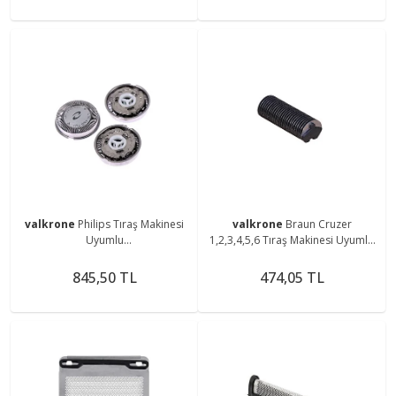
valkrone
Philips Tıraş Makinesi
valkrone
Braun Cruzer
Uyumlu
1,2,3,4,5,6 Tıraş Makinesi Uyumlu
Hq3,hq4,hq5,hq54,hq56,hq55
10b,20s Bıçak
Bıçak
845,50 TL
474,05 TL