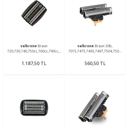
valkrone
Braun
valkrone
Braun 30b,
720,730,740,750cc,760cc,790cc,7
7015,7475,7493,7497,7504,7505,
97cc,799cc Tıraş Makinesine
7510,7511,7514,7515 Tıraş
Uyumlu 70b Elek Ve Bıçak
Makinesi Uyumlu Bıçak
1.187,50 TL
560,50 TL