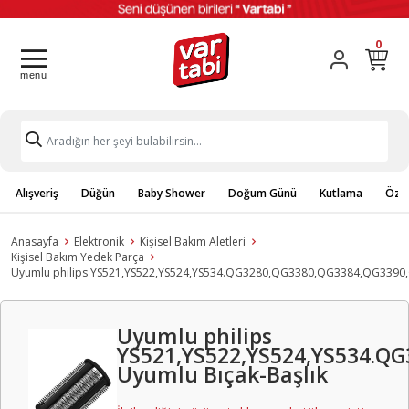
0
Alışveriş
Düğün
Baby Shower
Doğum Günü
Kutlama
Özel
Anasayfa
Elektronik
Kişisel Bakım Aletleri
Kişisel Bakım Yedek Parça
Uyumlu philips YS521,YS522,YS524,YS534.QG3280,QG3380,QG3384,QG3390,
Uyumlu philips
YS521,YS522,YS524,YS534.Q
Uyumlu Bıçak-Başlık