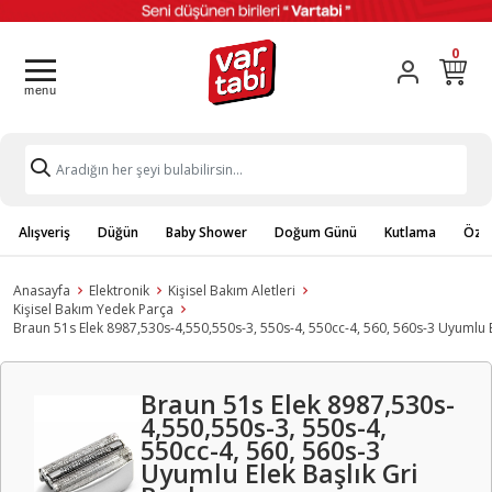
0
Alışveriş
Düğün
Baby Shower
Doğum Günü
Kutlama
Özel
Anasayfa
Elektronik
Kişisel Bakım Aletleri
Kişisel Bakım Yedek Parça
Braun 51s Elek 8987,530s-4,550,550s-3, 550s-4, 550cc-4, 560, 560s-3 Uyumlu E
Braun 51s Elek 8987,530s-
4,550,550s-3, 550s-4,
550cc-4, 560, 560s-3
Uyumlu Elek Başlık Gri