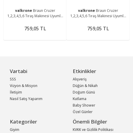
valkrone
Braun Cruzer
valkrone
Braun Cruzer
1,2,3,4,5,6 Tıraş Makinesi Uyumlu
1,2,3,4,5,6 Tıraş Makinesi Uyumlu
10b,20s Elek Ve Bıçak
10B-20S Elek ve Bıçak Başlık
759,05 TL
759,05 TL
Vartabi
Etkinlikler
SSS
Alışveriş
Vizyon & Misyon
Düğün & Nikah
İletişim
Doğum Günü
Nasıl Satış Yaparım
Kutlama
Baby Shower
Özel Günler
Kategoriler
Önemli Bilgiler
Giyim
KVKK ve Gizlilik Politikası