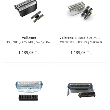
valkrone
valkrone
Braun 51S Activatör,
30B,7015,7475,7493,7497,7504,7
WaterFlex,8000 Tıraş Makinesi
505,7510 Tıraş Makinesi Uyumlu
Uyumlu Elek Ve Bıçak Başlık
Elek Ve Bıçak Başlık
1.139,05 TL
1.139,05 TL