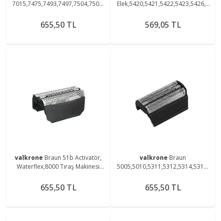
7015,7475,7493,7497,7504,7505,
Elek,5420,5421,5422,5423,5426,5
7510,7511, 7514,7515 Tıraş
428,5556,5561,5563 Tıraş
Makinesi Uyumlu Elek
Makinesi Uyumlu Elek
655,50 TL
569,05 TL
valkrone
Braun 51b Activatör,
valkrone
Braun
Waterflex,8000 Tıraş Makinesi
5005,5010,5311,5312,5314,5317,
Uyumlu Elek Siyah Renk Başlık
5410,5412,5414,5415 Uyumlu 31b
Elek Başlık
655,50 TL
655,50 TL