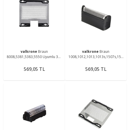
valkrone
Braun
valkrone
Braun
8008,5381,5383,5550 Uyumlu 383
1008,1012,1013,1013s,1507s,150
Elek
8,1509,1512, Tıraş Makinesi
Uyumlu 596 Elek Başlık
569,05 TL
569,05 TL