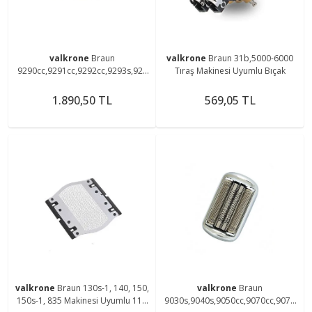
valkrone
Braun
valkrone
Braun 31b,5000-6000
9290cc,9291cc,9292cc,9293s,929
Tıraş Makinesi Uyumlu Bıçak
5cc Tıraş Makinesine Uyumlu
90b,92b Elek Ve Bıçak
1.890,50 TL
569,05 TL
valkrone
Braun 130s-1, 140, 150,
valkrone
Braun
150s-1, 835 Makinesi Uyumlu 11b
9030s,9040s,9050cc,9070cc,9075