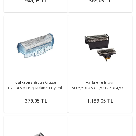
949,05 TL
569,05 TL
valkrone
Braun Cruzer
valkrone
Braun
1,2,3,4,5,6 Tıraş Makinesi Uyumlu
5005,5010,5311,5312,5314,5317,
10b,20s Mavi Elek
5410,5412,5414,5415 Uyumlu 31B
Elek Ve Bıçak Başlık
379,05 TL
1.139,05 TL