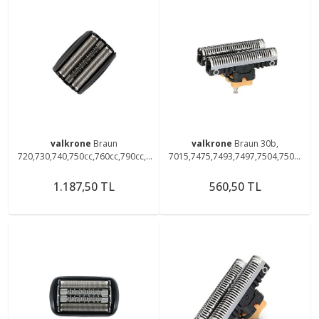
valkrone
Braun
valkrone
Braun 30b,
720,730,740,750cc,760cc,790cc,7
7015,7475,7493,7497,7504,7505,
97cc,799cc Tıraş Makinesine
7510,7511,7514,7515 Tıraş
Uyumlu 70b Elek Ve Bıçak
Makinesi Uyumlu Bıçak
1.187,50 TL
560,50 TL