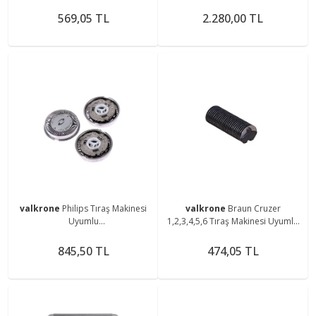
Elek
cc,9080cc Tıraş Makinesine
Uyumlu 92s Elek ve Bıçak
569,05 TL
2.280,00 TL
valkrone
Philips Tıraş Makinesi
valkrone
Braun Cruzer
Uyumlu
1,2,3,4,5,6 Tıraş Makinesi Uyumlu
Hq3,hq4,hq5,hq54,hq56,hq55
10b,20s Bıçak
Bıçak
845,50 TL
474,05 TL