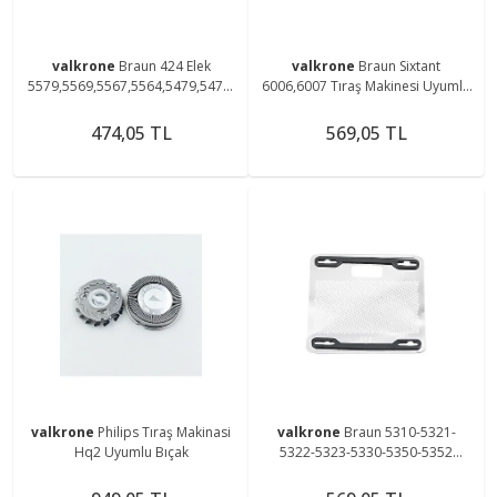
valkrone
Braun 424 Elek
valkrone
Braun Sixtant
5579,5569,5567,5564,5479,5470,
6006,6007 Tıraş Makinesi Uyumlu
5469,5424,5419 Tıraş Makinesi
346 Elek
Uyumlu Elek
474,05 TL
569,05 TL
valkrone
Philips Tıraş Makinasi
valkrone
Braun 5310-5321-
Hq2 Uyumlu Bıçak
5322-5323-5330-5350-5352
Makinesi Uyumlu 330 Elek