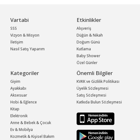
Vartabi
Etkinlikler
SSS
Alışveriş
Vizyon & Misyon
Düğün & Nikah
İletişim
Doğum Günü
Nasıl Satış Yaparım
Kutlama
Baby Shower
Özel Günler
Kategoriler
Önemli Bilgiler
Giyim
KVKK ve Gizlilik Politikası
Ayakkabı
Üyelik Sözleşmesi
Aksesuar
Satış Sözleşmesi
Hobi & Eğlence
Katkıda Bulun Sözleşmesi
Kitap
Elektronik
Anne & Bebek & Çocuk
Ev & Mobilya
Kozmetik & Kişisel Bakım