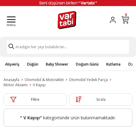
0
Alışveriş
Düğün
Baby Shower
Doğum Günü
Kutlama
Özel
Anasayfa
Otomobil & Motosiklet
Otomobil Yedek Parça
Motor Aksamı
V Kayışı
Filtre
Sırala
" V Kayışı"
kategorisinde ürün bulunmamaktadır.