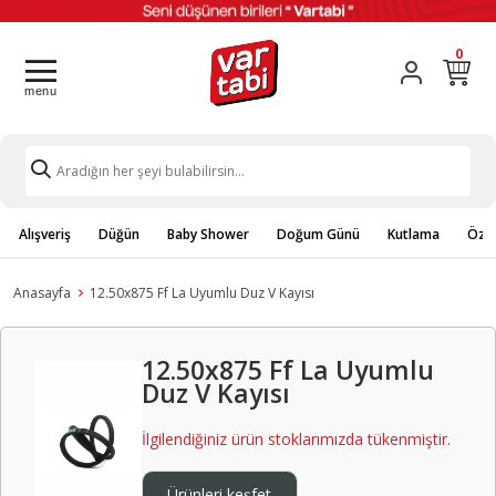
0
Alışveriş
Düğün
Baby Shower
Doğum Günü
Kutlama
Özel
Anasayfa
12.50x875 Ff La Uyumlu Duz V Kayısı
12.50x875 Ff La Uyumlu
Duz V Kayısı
İlgilendiğiniz ürün stoklarımızda tükenmiştir.
Ürünleri keşfet