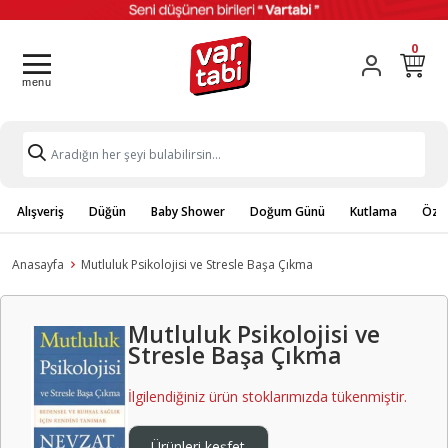
0
Alışveriş
Düğün
Baby Shower
Doğum Günü
Kutlama
Özel
Anasayfa
Mutluluk Psikolojisi ve Stresle Başa Çıkma
Mutluluk Psikolojisi ve
Stresle Başa Çıkma
İlgilendiğiniz ürün stoklarımızda tükenmiştir.
Ürünleri keşfet