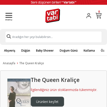
0
Alışveriş
Düğün
Baby Shower
Doğum Günü
Kutlama
Özel
Anasayfa
The Queen Kraliçe
The Queen Kraliçe
İlgilendiğiniz ürün stoklarımızda tükenmiştir.
Ürünleri keşfet