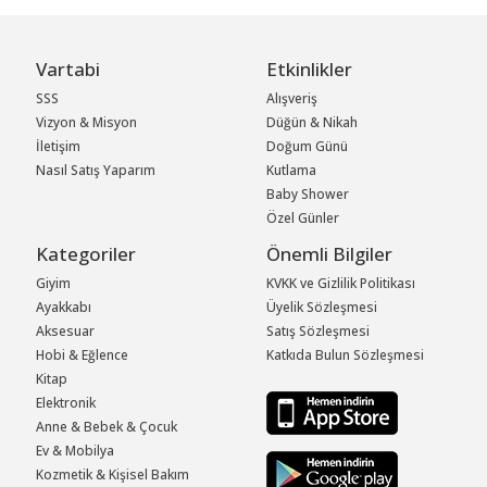
Vartabi
Etkinlikler
SSS
Alışveriş
Vizyon & Misyon
Düğün & Nikah
İletişim
Doğum Günü
Nasıl Satış Yaparım
Kutlama
Baby Shower
Özel Günler
Kategoriler
Önemli Bilgiler
Giyim
KVKK ve Gizlilik Politikası
Ayakkabı
Üyelik Sözleşmesi
Aksesuar
Satış Sözleşmesi
Hobi & Eğlence
Katkıda Bulun Sözleşmesi
Kitap
Elektronik
Anne & Bebek & Çocuk
Ev & Mobilya
Kozmetik & Kişisel Bakım