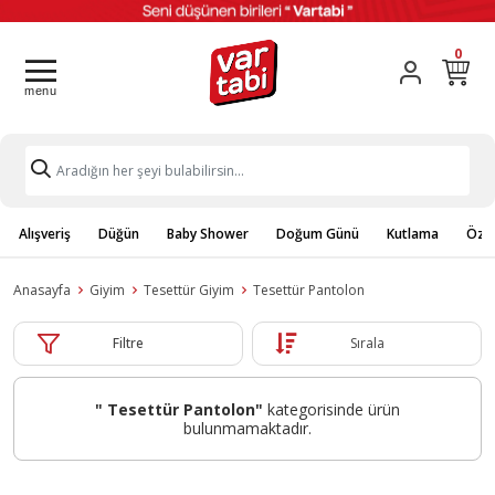
0
Alışveriş
Düğün
Baby Shower
Doğum Günü
Kutlama
Özel
Anasayfa
Giyim
Tesettür Giyim
Tesettür Pantolon
Filtre
Sırala
" Tesettür Pantolon"
kategorisinde ürün
bulunmamaktadır.