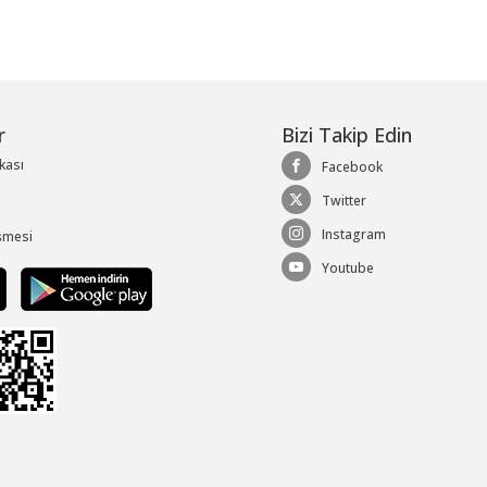
r
Bizi Takip Edin
ikası
Facebook
Twitter
Instagram
şmesi
Youtube