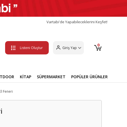
Vartabi'de Yapabileceklerini Keşfet!
0
Listeni Oluştur
Giriş Yap
UTDOOR
KİTAP
SÜPERMARKET
POPÜLER ÜRÜNLER
El Feneri
i