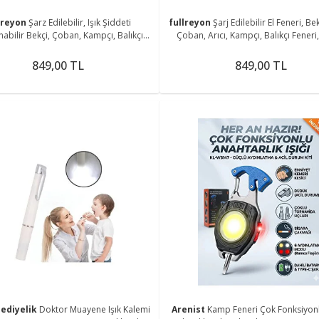
lreyon
Şarz Edilebilir, Işık Şiddeti
fullreyon
Şarj Edilebilir El Feneri, Bek
nabilir Bekçi, Çoban, Kampçı, Balıkçı
Çoban, Arıcı, Kampçı, Balıkçı Feneri,
Feneri Askı Aparatlı Fener
Piknik Feneri
849,00 TL
849,00 TL
ediyelik
Doktor Muayene Işık Kalemi
Arenist
Kamp Feneri Çok Fonksiyon