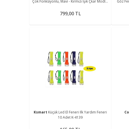
Çok Fonksiyonlu, Mavi - Kırmızı Işık Çkar Modlu,
Göz Fen
Kamp Feneri
799,00 TL
Ksmart
Küçük Led El Feneri Ilk Yardım Feneri
C
10 Adet K-4139