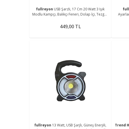
fullreyon
USB Şarzlı, 17 Cm 20 Watt 3 Işık
ful
Modlu Kampçı, Balıkçı Feneri, Dolap İçi, Tezgah
Ayarla
Altı Magnetli Aplik
449,00 TL
fullreyon
13 Watt, USB Şarjlı, Güneş Enerjili,
Trend H