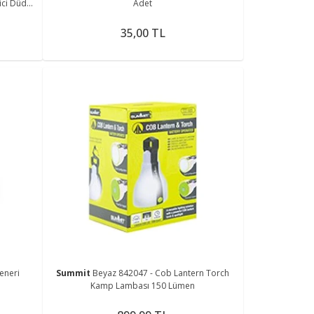
ici Düdük
Adet
35,00 TL
eneri
Summit
Beyaz 842047 - Cob Lantern Torch
Kamp Lambası 150 Lümen