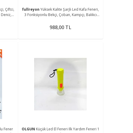
çi, Çiftci,
fullreyon
Yüksek Kalite Şarjlı Led Kafa Feneri,
 Deniz,
3 Fonksiyonlu Bekçi, Çoban, Kampçı, Balıkcı
Çiftci Kafa Feneri
988,00 TL
lu Fener
OLGUN
Küçük Led El Feneri Ilk Yardım Feneri 1