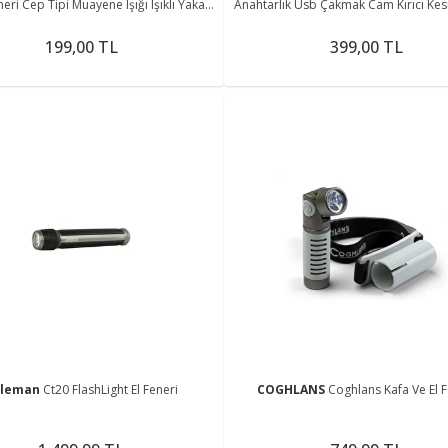
eri Cep Tipi Muayene Işığı Işıklı Yaka
Anahtarlık Usb Çakmak Cam Kırıcı Kes
Kalemi Penlight
Tornavida Açacak
199,00 TL
399,00 TL
oleman
Ct20 FlashLight El Feneri
COGHLANS
Coghlans Kafa Ve El F