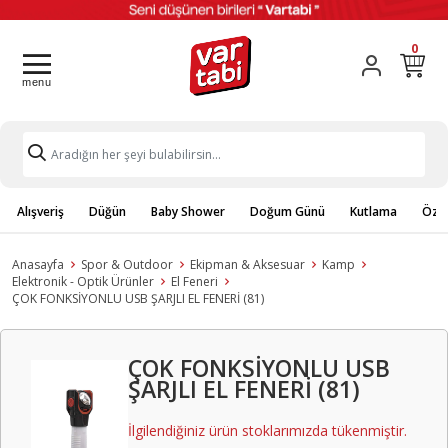
0
Alışveriş
Düğün
Baby Shower
Doğum Günü
Kutlama
Özel
Anasayfa
Spor & Outdoor
Ekipman & Aksesuar
Kamp
Elektronik - Optik Ürünler
El Feneri
ÇOK FONKSİYONLU USB ŞARJLI EL FENERİ (81)
ÇOK FONKSİYONLU USB
ŞARJLI EL FENERİ (81)
İlgilendiğiniz ürün stoklarımızda tükenmiştir.