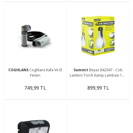
COGHLANS
Coghlans Kafa Ve El
Summit
Beyaz 842047 - Cob
Feneri
Lantern Torch Kamp Lambası 150
Lümen
749,99 TL
899,99 TL