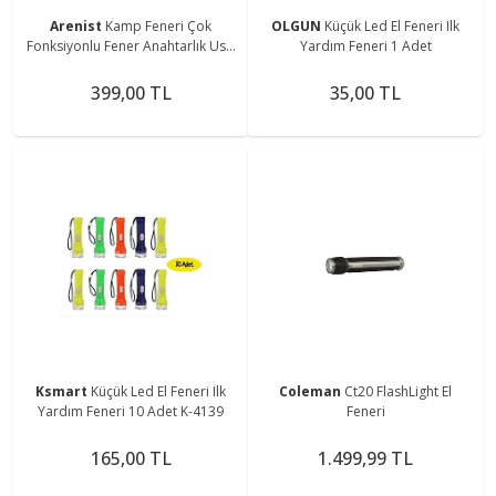
Arenist
Kamp Feneri Çok
OLGUN
Küçük Led El Feneri Ilk
Fonksiyonlu Fener Anahtarlık Usb
Yardım Feneri 1 Adet
Çakmak Cam Kırıcı Kesici Düdük
Tornavida Açacak
399,00 TL
35,00 TL
Ksmart
Küçük Led El Feneri Ilk
Coleman
Ct20 FlashLight El
Yardım Feneri 10 Adet K-4139
Feneri
165,00 TL
1.499,99 TL