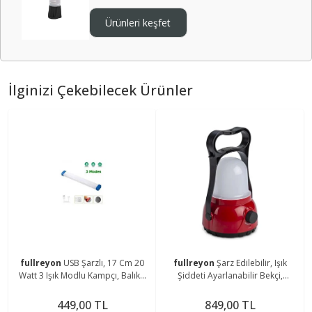
Ürünleri keşfet
İlginizi Çekebilecek Ürünler
fullreyon
USB Şarzlı, 17 Cm 20
fullreyon
Şarz Edilebilir, Işık
Watt 3 Işık Modlu Kampçı, Balıkçı
Şiddeti Ayarlanabilir Bekçi,
Feneri, Dolap İçi, Tezgah Altı
Çoban, Kampçı, Balıkçı Feneri Askı
Magnetli Aplik
Aparatlı Fener
449,00 TL
849,00 TL