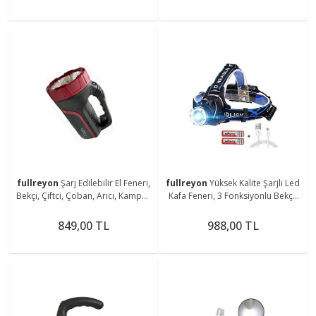
fullreyon
Şarj Edilebilir El Feneri,
fullreyon
Yüksek Kalite Şarjlı Led
Bekçi, Çiftci, Çoban, Arıcı, Kampçı,
Kafa Feneri, 3 Fonksiyonlu Bekçi,
Balıkçı Feneri, Deniz, Piknik Feneri
Çoban, Kampçı, Balıkcı Çiftci Kafa
Feneri
849,00 TL
988,00 TL