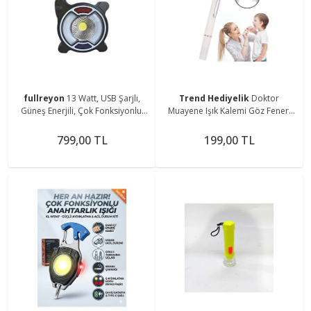
fullreyon
13 Watt, USB Şarjlı,
Trend Hediyelik
Doktor
Güneş Enerjili, Çok Fonksiyonlu,
Muayene Işık Kalemi Göz Feneri
Mavi - Kırmızı Işık Çkar Modlu,
Cep Tipi Muayene Işığı Işıklı Yaka
Kamp Feneri
Kalemi Penlight
799,00 TL
199,00 TL