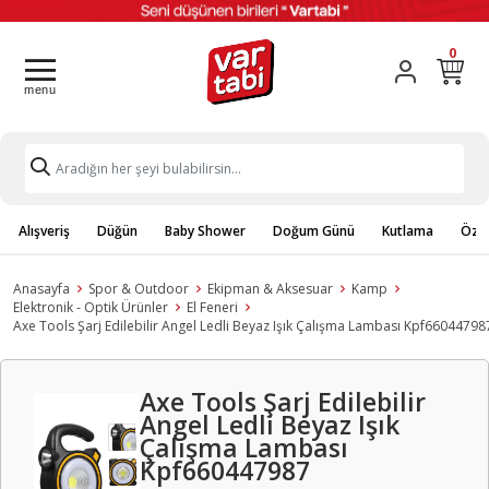
0
Alışveriş
Düğün
Baby Shower
Doğum Günü
Kutlama
Özel
Anasayfa
Spor & Outdoor
Ekipman & Aksesuar
Kamp
Elektronik - Optik Ürünler
El Feneri
Axe Tools Şarj Edilebilir Angel Ledli Beyaz Işık Çalışma Lambası Kpf66044798
Axe Tools Şarj Edilebilir
Angel Ledli Beyaz Işık
Çalışma Lambası
Kpf660447987