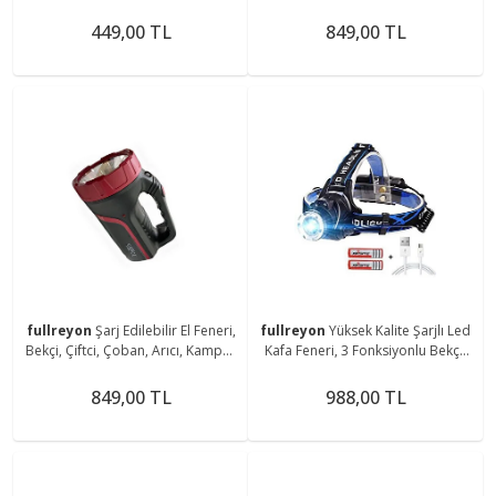
Feneri, Dolap İçi, Tezgah Altı
Çoban, Kampçı, Balıkçı Feneri Askı
Magnetli Aplik
Aparatlı Fener
449,00 TL
849,00 TL
fullreyon
Şarj Edilebilir El Feneri,
fullreyon
Yüksek Kalite Şarjlı Led
Bekçi, Çiftci, Çoban, Arıcı, Kampçı,
Kafa Feneri, 3 Fonksiyonlu Bekçi,
Balıkçı Feneri, Deniz, Piknik Feneri
Çoban, Kampçı, Balıkcı Çiftci Kafa
Feneri
849,00 TL
988,00 TL