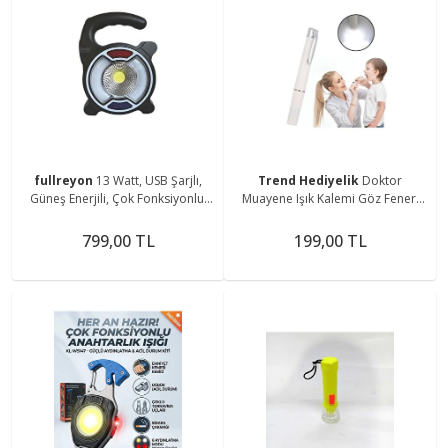
fullreyon
13 Watt, USB Şarjlı,
Trend Hediyelik
Doktor
Güneş Enerjili, Çok Fonksiyonlu,
Muayene Işık Kalemi Göz Feneri
Mavi - Kırmızı Işık Çkar Modlu,
Cep Tipi Muayene Işığı Işıklı Yaka
Kamp Feneri
Kalemi Penlight
799,00 TL
199,00 TL