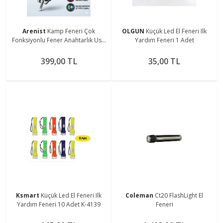
Arenist
Kamp Feneri Çok
OLGUN
Küçük Led El Feneri Ilk
Fonksiyonlu Fener Anahtarlık Usb
Yardım Feneri 1 Adet
Çakmak Cam Kırıcı Kesici Düdük
Tornavida Açacak
399,00 TL
35,00 TL
Ksmart
Küçük Led El Feneri Ilk
Coleman
Ct20 FlashLight El
Yardım Feneri 10 Adet K-4139
Feneri