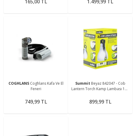
165,00 TL
1.499,99 TL
COGHLANS
Coghlans Kafa Ve El
Summit
Beyaz 842047 - Cob
Feneri
Lantern Torch Kamp Lambası 150
Lümen
749,99 TL
899,99 TL