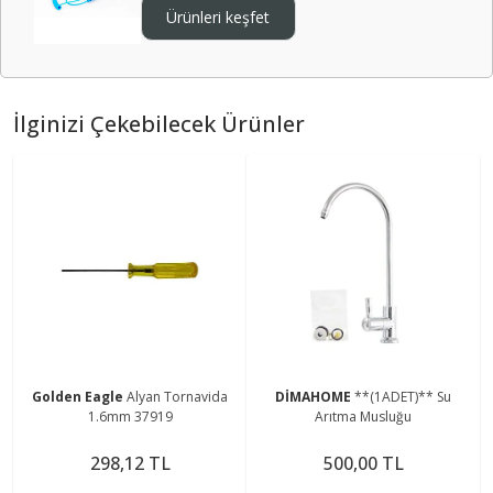
Ürünleri keşfet
İlginizi Çekebilecek Ürünler
Golden Eagle
Alyan Tornavida
DİMAHOME
**(1ADET)** Su
1.6mm 37919
Arıtma Musluğu
298,12 TL
500,00 TL