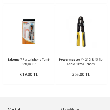
Jakemy
7 Parça Iphone Tamir
Powermaster
Yk-210f Rj45-flat
Seti Jm-i82
Kablo Sıkma Pensesi
619,00 TL
365,00 TL
Vartabi
Etkinlikler