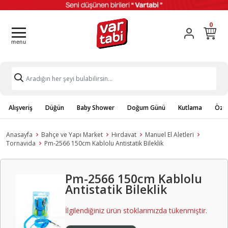
0
Alışveriş
Düğün
Baby Shower
Doğum Günü
Kutlama
Özel
Anasayfa
Bahçe ve Yapı Market
Hırdavat
Manuel El Aletleri
Tornavida
Pm-2566 150cm Kablolu Antistatik Bileklik
Pm-2566 150cm Kablolu
Antistatik Bileklik
İlgilendiğiniz ürün stoklarımızda tükenmiştir.