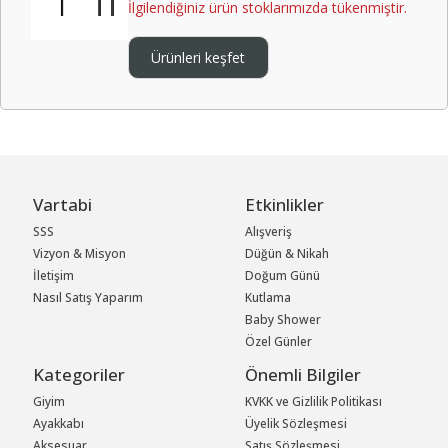
İlgilendiğiniz ürün stoklarımızda tükenmiştir.
Ürünleri keşfet
Vartabi
Etkinlikler
SSS
Alışveriş
Vizyon & Misyon
Düğün & Nikah
İletişim
Doğum Günü
Nasıl Satış Yaparım
Kutlama
Baby Shower
Özel Günler
Kategoriler
Önemli Bilgiler
Giyim
KVKK ve Gizlilik Politikası
Ayakkabı
Üyelik Sözleşmesi
Aksesuar
Satış Sözleşmesi