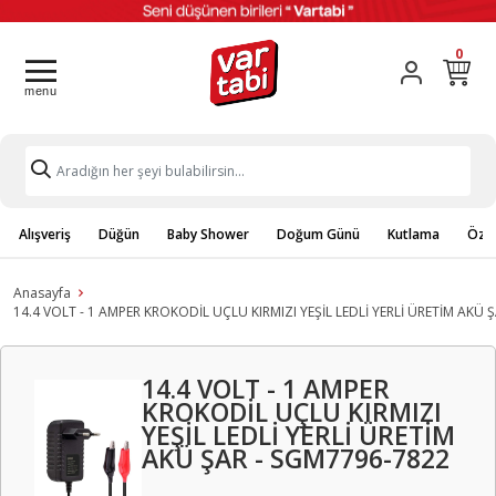
0
Alışveriş
Düğün
Baby Shower
Doğum Günü
Kutlama
Özel
Anasayfa
14.4 VOLT - 1 AMPER KROKODİL UÇLU KIRMIZI YEŞİL LEDLİ YERLİ ÜRETİM AKÜ 
14.4 VOLT - 1 AMPER
KROKODİL UÇLU KIRMIZI
YEŞİL LEDLİ YERLİ ÜRETİM
AKÜ ŞAR - SGM7796-7822