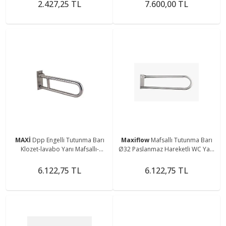
2.427,25 TL
7.600,00 TL
MAXİ
Dpp Engelli Tutunma Barı
Maxiflow
Mafsallı Tutunma Barı
Klozet-lavabo Yanı Mafsallı-
Ø32 Paslanmaz Hareketli WC Yanı
katlanır 596589898637
Klozet Tutunma Barı
6.122,75 TL
6.122,75 TL