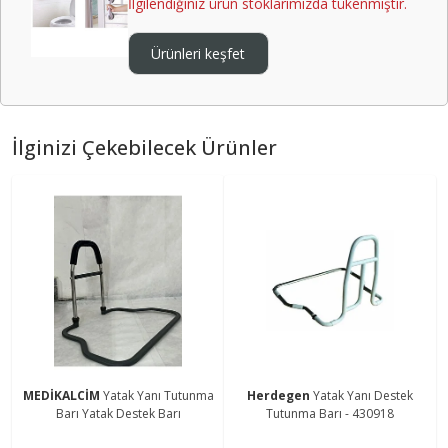
İlgilendiğiniz ürün stoklarımızda tükenmiştir.
Ürünleri keşfet
İlginizi Çekebilecek Ürünler
MEDİKALCİM
Yatak Yanı Tutunma
Herdegen
Yatak Yanı Destek
Barı Yatak Destek Barı
Tutunma Barı - 430918