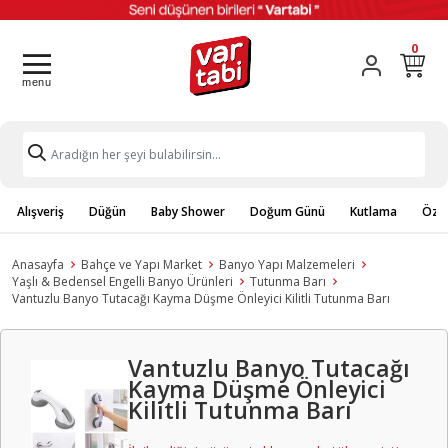
0
Alışveriş
Düğün
Baby Shower
Doğum Günü
Kutlama
Özel
Anasayfa
Bahçe ve Yapı Market
Banyo Yapı Malzemeleri
Yaşlı & Bedensel Engelli Banyo Ürünleri
Tutunma Barı
Vantuzlu Banyo Tutacağı Kayma Düşme Önleyici Kilitli Tutunma Barı
Vantuzlu Banyo Tutacağı
Kayma Düşme Önleyici
Kilitli Tutunma Barı