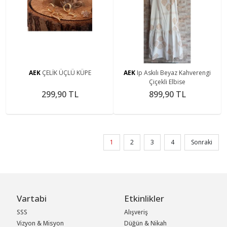
AEK
ÇELİK ÜÇLÜ KÜPE
AEK
Ip Askılı Beyaz Kahverengi
Çiçekli Elbise
299,90 TL
899,90 TL
1
2
3
4
Sonraki
Vartabi
Etkinlikler
SSS
Alışveriş
Vizyon & Misyon
Düğün & Nikah