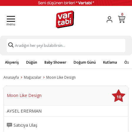
0
Alışveriş
Düğün
Baby Shower
Doğum Günü
Kutlama
Özel
Anasayfa
Mağazalar
Moon Like Design
Moon Like Design
10
AYSEL ERERMAN
Satıcıya Ulaş