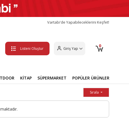
Vartabi'de Yapabileceklerini Keşfet!
0
Listeni Oluştur
Giriş Yap
UTDOOR
KİTAP
SÜPERMARKET
POPÜLER ÜRÜNLER
Sırala
maktadır.