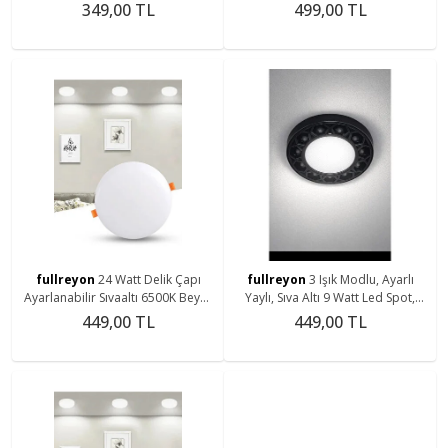
Tavan ve Merdiven Modern
Işık Led Panel, Çok Kaliteli Led
349,00 TL
499,00 TL
Tasarım Spot Lamba
Spot Lamba
fullreyon
24 Watt Delik Çapı
fullreyon
3 Işık Modlu, Ayarlı
Ayarlanabilir Sıvaaltı 6500K Beyaz
Yaylı, Sıva Altı 9 Watt Led Spot,
Işık Led Panel, Çok Kaliteli Led
Tavan ve Merdiven Modern
449,00 TL
449,00 TL
Spot Lamba
Tasarım Spot Lamba