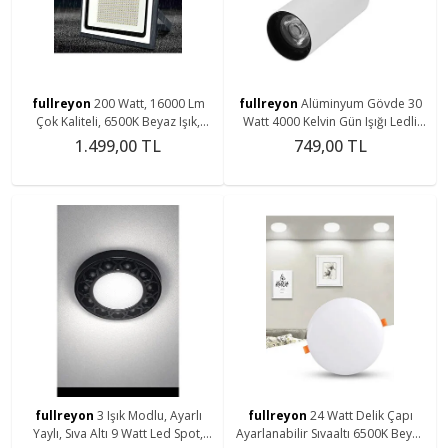
fullreyon
200 Watt, 16000 Lm
fullreyon
Alüminyum Gövde 30
Çok Kaliteli, 6500K Beyaz Işık,
Watt 4000 Kelvin Gün Işığı Ledli
Elektrikle Çalışır İç - Dış Mekan Led
Çok Kaliteli Ray Spot , Led
1.499,00 TL
749,00 TL
Projektör
Armatür (Ray Hariç)
fullreyon
3 Işık Modlu, Ayarlı
fullreyon
24 Watt Delik Çapı
Yaylı, Sıva Altı 9 Watt Led Spot,
Ayarlanabilir Sıvaaltı 6500K Beyaz