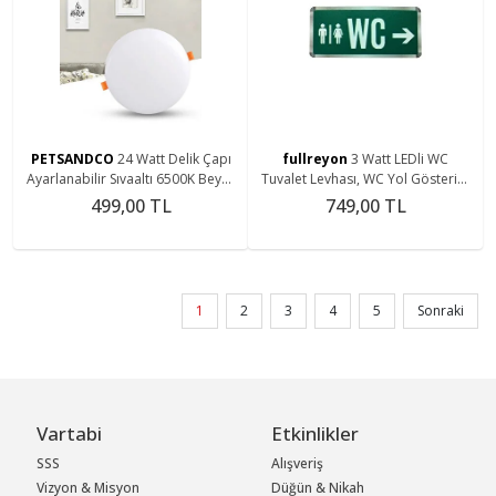
PETSANDCO
24 Watt Delik Çapı
fullreyon
3 Watt LEDli WC
Ayarlanabilir Sıvaaltı 6500K Beyaz
Tuvalet Levhası, WC Yol Gösterici,
Işık Led Panel, Çok Kaliteli Led
Kesintide 2 Saat Şarjlı (Sağ - Sol
499,00 TL
749,00 TL
Spot Lamba
Çift Yönlü)
1
2
3
4
5
Sonraki
Vartabi
Etkinlikler
SSS
Alışveriş
Vizyon & Misyon
Düğün & Nikah