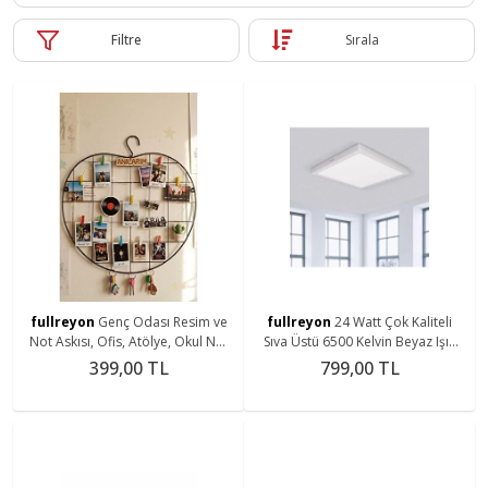
Filtre
Sırala
fullreyon
Genç Odası Resim ve
fullreyon
24 Watt Çok Kaliteli
Not Askısı, Ofis, Atölye, Okul Not
Sıva Üstü 6500 Kelvin Beyaz Işık
Panosu (LED IŞIK HARİÇ) 8 Adet
Led Tavan Armatürü, Metal Kasa
399,00 TL
799,00 TL
Mandal Dahil
28 X 28 Cm