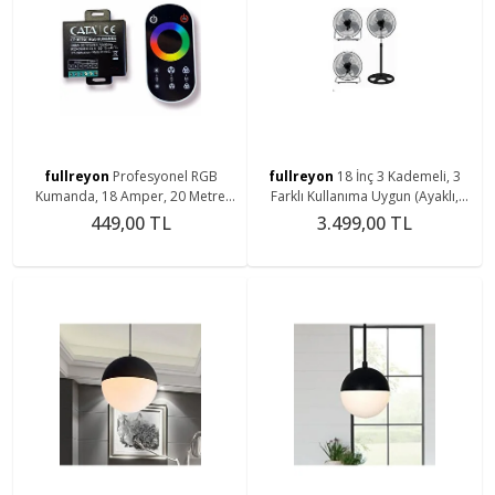
fullreyon
Profesyonel RGB
fullreyon
18 İnç 3 Kademeli, 3
Kumanda, 18 Amper, 20 Metre
Farklı Kullanıma Uygun (Ayaklı,
Algılı RGB Kontoler, Slim RGB
Duvara Monte ve Yerde) Sanayi
449,00 TL
3.499,00 TL
Kumanda
Tipi Vantilatör