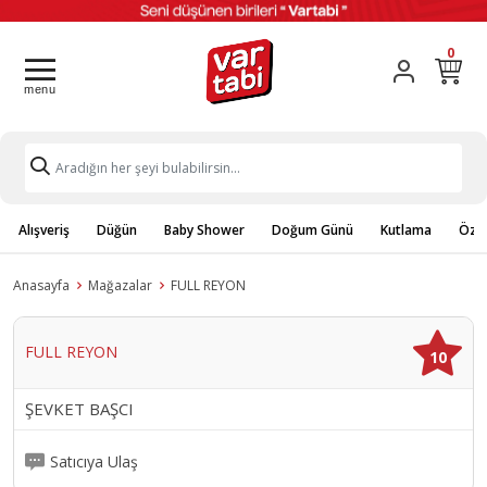
0
Alışveriş
Düğün
Baby Shower
Doğum Günü
Kutlama
Özel
Anasayfa
Mağazalar
FULL REYON
FULL REYON
10
ŞEVKET BAŞCI
Satıcıya Ulaş