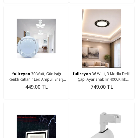
fullreyon
30 Watt, Gün Işığı
fullreyon
36 Watt, 3 Modlu Delik
Renkli Katlanır Led Ampul, Enerji
Çapı Ayarlanabilir 4000K Ilık
Tasarruflu, 3000 Kelvin Dekoratif
Beyaz Işık Modern Tasarım
449,00 TL
749,00 TL
Led Ampul
Sıvaaltı Led Armatür