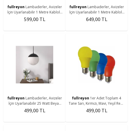
fullreyon
Lambaderler, Avizeler
fullreyon
Lambaderler, Avizeler
İçin Uyarlanabilir 1 Metre Kablolu
İçin Uyarlanabilir 1 Metre Kablolu
25 Watt 3000K Sarı Ledli Ampul,
25 Watt Beyaz Işık Led Ampul, Led
599,00 TL
649,00 TL
Led Armatür
Armatür
fullreyon
Lambaderler, Avizeler
fullreyon
1er Adet Toplam 4
İçin Uyarlanabilir 25 Watt Beyaz
Tane Sarı, Kırmızı, Mavi, Yeşil Renk
Işık LED Ampul Fonksiyonel
10 Watt E27 Duy Led Ampul 4lü
499,00 TL
499,00 TL
Kablosuz Led ampul
Renkli Ampul