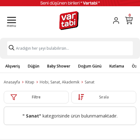
0
Alışveriş
Düğün
Baby Shower
Doğum Günü
Kutlama
Özel
Anasayfa
Kitap
Hobi, Sanat, Akademik
Sanat
Filtre
Sırala
" Sanat"
kategorisinde ürün bulunmamaktadır.