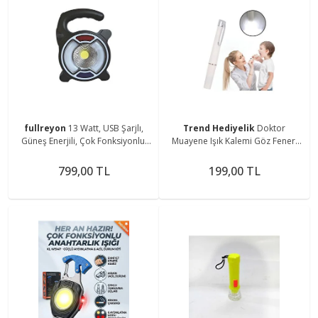
fullreyon
13 Watt, USB Şarjlı,
Trend Hediyelik
Doktor
Güneş Enerjili, Çok Fonksiyonlu,
Muayene Işık Kalemi Göz Feneri
Mavi - Kırmızı Işık Çkar Modlu,
Cep Tipi Muayene Işığı Işıklı Yaka
Kamp Feneri
Kalemi Penlight
799,00 TL
199,00 TL