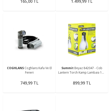
165,00 TL
1.499,99 TL
COGHLANS
Coghlans Kafa Ve El
Summit
Beyaz 842047 - Cob
Feneri
Lantern Torch Kamp Lambası 150
Lümen
749,99 TL
899,99 TL