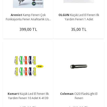
Arenist
Kamp Feneri Çok
OLGUN
Küçük Led El Feneri Ilk
Fonksiyonlu Fener Anahtarlık Usb
Yardım Feneri 1 Adet
Çakmak Cam Kırıcı Kesici Düdük
Tornavida Açacak
399,00 TL
35,00 TL
Ksmart
Küçük Led El Feneri Ilk
Coleman
Ct20 FlashLight El
Yardım Feneri 10 Adet K-4139
Feneri