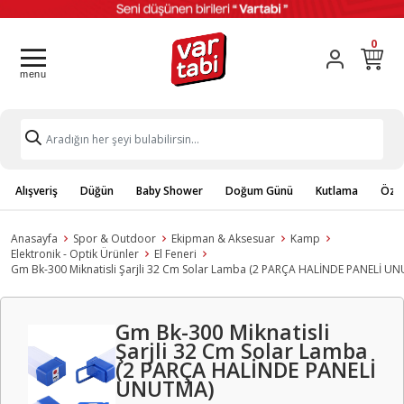
0
Alışveriş
Düğün
Baby Shower
Doğum Günü
Kutlama
Özel
Anasayfa
Spor & Outdoor
Ekipman & Aksesuar
Kamp
Elektronik - Optik Ürünler
El Feneri
Gm Bk-300 Miknatisli Şarjli 32 Cm Solar Lamba (2 PARÇA HALİNDE PANELİ U
Gm Bk-300 Miknatisli
Şarjli 32 Cm Solar Lamba
(2 PARÇA HALİNDE PANELİ
UNUTMA)