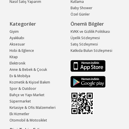
Nasıl Satış Yaparım
Kutlama
Baby Shower
Özel Günler
Kategoriler
Önemli Bilgiler
Giyim
KVKK ve Gizlilik Politikası
Ayakkabı
Üyelik Sözleşmesi
Aksesuar
Satış Sözleşmesi
Hobi & Eğlence
Katkıda Bulun Sözleşmesi
Kitap
Elektronik
Anne & Bebek & Çocuk
Ev & Mobilya
Kozmetik & Kişisel Bakım
Spor & Outdoor
Bahçe ve Yapı Market
Süpermarket
Kırtasiye & Ofis Malzemeleri
Ek Hizmetler
Otomobil & Motosiklet