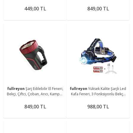
Feneri, Dolap İçi, Tezgah Altı
Çoban, Kampçı, Balıkçı Feneri Askı
Magnetli Aplik
Aparatlı Fener
449,00 TL
849,00 TL
fullreyon
Şarj Edilebilir El Feneri,
fullreyon
Yüksek Kalite Şarjlı Led
Bekçi, Çiftci, Çoban, Arıcı, Kampçı,
Kafa Feneri, 3 Fonksiyonlu Bekçi,
Balıkçı Feneri, Deniz, Piknik Feneri
Çoban, Kampçı, Balıkcı Çiftci Kafa
Feneri
849,00 TL
988,00 TL