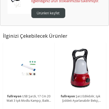
İlgilendiğiniz ürün stoklarımızda tükenmiştir.
Ürünleri keşfet
İlginizi Çekebilecek Ürünler
fullreyon
USB Şarzlı, 17 Cm 20
fullreyon
Şarz Edilebilir, Işık
Watt 3 Işık Modlu Kampçı, Balıkçı
Şiddeti Ayarlanabilir Bekçi,
Feneri, Dolap İçi, Tezgah Altı
Çoban, Kampçı, Balıkçı Feneri Askı