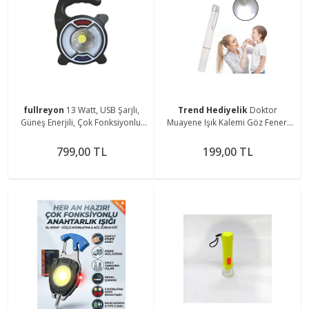
fullreyon
13 Watt, USB Şarjlı,
Trend Hediyelik
Doktor
Güneş Enerjili, Çok Fonksiyonlu,
Muayene Işık Kalemi Göz Feneri
Mavi - Kırmızı Işık Çkar Modlu,
Cep Tipi Muayene Işığı Işıklı Yaka
Kamp Feneri
Kalemi Penlight
799,00 TL
199,00 TL