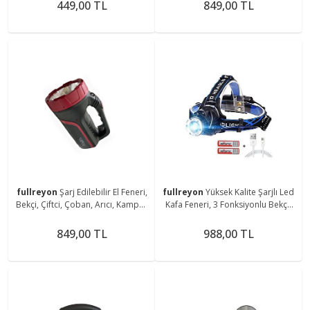
Magnetli Aplik
Aparatlı Fener
449,00 TL
849,00 TL
fullreyon
Şarj Edilebilir El Feneri,
fullreyon
Yüksek Kalite Şarjlı Led
Bekçi, Çiftci, Çoban, Arıcı, Kampçı,
Kafa Feneri, 3 Fonksiyonlu Bekçi,
Balıkçı Feneri, Deniz, Piknik Feneri
Çoban, Kampçı, Balıkcı Çiftci Kafa
Feneri
849,00 TL
988,00 TL