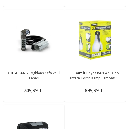
COGHLANS
Coghlans Kafa Ve El
Summit
Beyaz 842047 - Cob
Feneri
Lantern Torch Kamp Lambası 150
Lümen
749,99 TL
899,99 TL