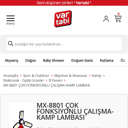
0
Alışveriş
Düğün
Baby Shower
Doğum Günü
Kutlama
Özel
Anasayfa
Spor & Outdoor
Ekipman & Aksesuar
Kamp
Elektronik - Optik Ürünler
El Feneri
MX-8801 ÇOK FONKSİYONLU ÇALIŞMA-KAMP LAMBASI
MX-8801 ÇOK
FONKSİYONLU ÇALIŞMA-
KAMP LAMBASI