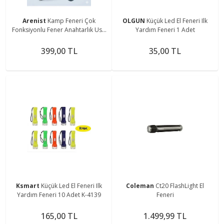
Arenist
Kamp Feneri Çok
OLGUN
Küçük Led El Feneri Ilk
Fonksiyonlu Fener Anahtarlık Usb
Yardım Feneri 1 Adet
Çakmak Cam Kırıcı Kesici Düdük
Tornavida Açacak
399,00 TL
35,00 TL
Ksmart
Küçük Led El Feneri Ilk
Coleman
Ct20 FlashLight El
Yardım Feneri 10 Adet K-4139
Feneri
165,00 TL
1.499,99 TL