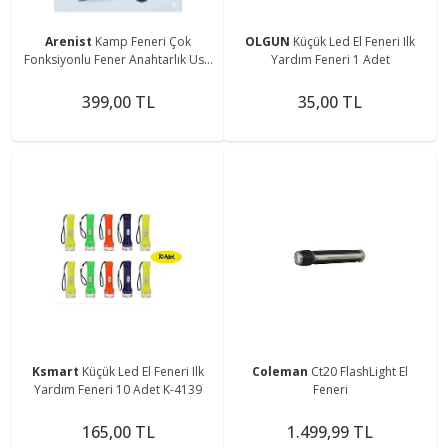
Arenist
Kamp Feneri Çok
OLGUN
Küçük Led El Feneri Ilk
Fonksiyonlu Fener Anahtarlık Usb
Yardım Feneri 1 Adet
Çakmak Cam Kırıcı Kesici Düdük
Tornavida Açacak
399,00 TL
35,00 TL
Ksmart
Küçük Led El Feneri Ilk
Coleman
Ct20 FlashLight El
Yardım Feneri 10 Adet K-4139
Feneri
165,00 TL
1.499,99 TL