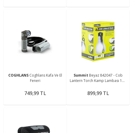
COGHLANS
Coghlans Kafa Ve El
Summit
Beyaz 842047 - Cob
Feneri
Lantern Torch Kamp Lambası 150
Lümen
749,99 TL
899,99 TL