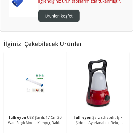
İlgilendiğiniz ürün stoklarımızda tükenmiştir.
Ürünleri keşfet
İlginizi Çekebilecek Ürünler
fullreyon
USB Şarzlı, 17 Cm 20
fullreyon
Şarz Edilebilir, Işık
Watt 3 Işık Modlu Kampçı, Balıkçı
Şiddeti Ayarlanabilir Bekçi,
Feneri, Dolap İçi, Tezgah Altı
Çoban, Kampçı, Balıkçı Feneri Askı