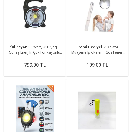
fullreyon
13 Watt, USB Şarjlı,
Trend Hediyelik
Doktor
Güneş Enerjili, Çok Fonksiyonlu,
Muayene Işık Kalemi Göz Feneri
Mavi - Kırmızı Işık Çkar Modlu,
Cep Tipi Muayene Işığı Işıklı Yaka
Kamp Feneri
Kalemi Penlight
799,00 TL
199,00 TL