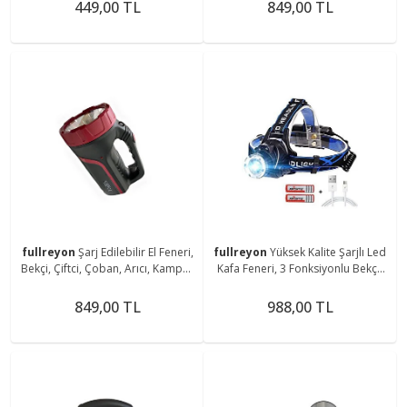
Magnetli Aplik
Aparatlı Fener
449,00 TL
849,00 TL
fullreyon
Şarj Edilebilir El Feneri,
fullreyon
Yüksek Kalite Şarjlı Led
Bekçi, Çiftci, Çoban, Arıcı, Kampçı,
Kafa Feneri, 3 Fonksiyonlu Bekçi,
Balıkçı Feneri, Deniz, Piknik Feneri
Çoban, Kampçı, Balıkcı Çiftci Kafa
Feneri
849,00 TL
988,00 TL