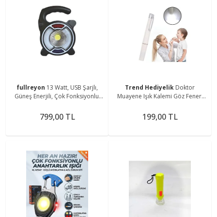
fullreyon
13 Watt, USB Şarjlı,
Trend Hediyelik
Doktor
Güneş Enerjili, Çok Fonksiyonlu,
Muayene Işık Kalemi Göz Feneri
Mavi - Kırmızı Işık Çkar Modlu,
Cep Tipi Muayene Işığı Işıklı Yaka
Kamp Feneri
Kalemi Penlight
799,00 TL
199,00 TL