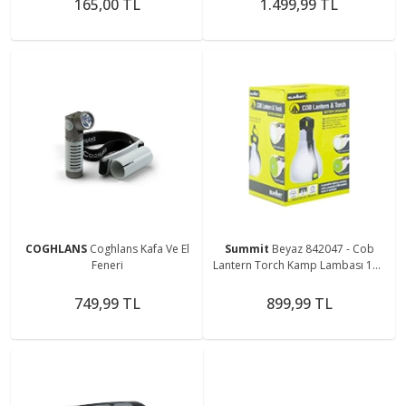
165,00 TL
1.499,99 TL
COGHLANS
Coghlans Kafa Ve El
Summit
Beyaz 842047 - Cob
Feneri
Lantern Torch Kamp Lambası 150
Lümen
749,99 TL
899,99 TL