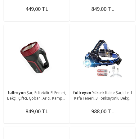
Feneri, Dolap İçi, Tezgah Altı
Çoban, Kampçı, Balıkçı Feneri Askı
Magnetli Aplik
Aparatlı Fener
449,00 TL
849,00 TL
fullreyon
Şarj Edilebilir El Feneri,
fullreyon
Yüksek Kalite Şarjlı Led
Bekçi, Çiftci, Çoban, Arıcı, Kampçı,
Kafa Feneri, 3 Fonksiyonlu Bekçi,
Balıkçı Feneri, Deniz, Piknik Feneri
Çoban, Kampçı, Balıkcı Çiftci Kafa
Feneri
849,00 TL
988,00 TL