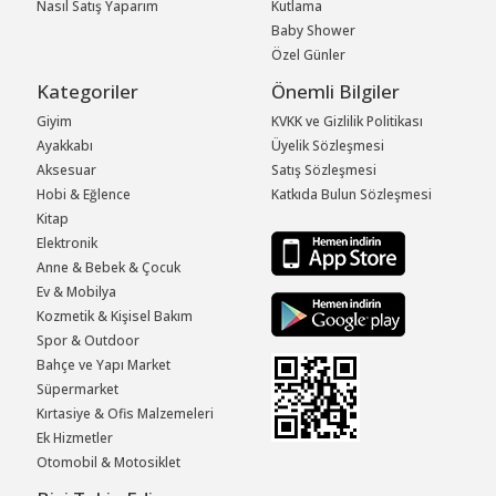
Nasıl Satış Yaparım
Kutlama
Baby Shower
Özel Günler
Kategoriler
Önemli Bilgiler
Giyim
KVKK ve Gizlilik Politikası
Ayakkabı
Üyelik Sözleşmesi
Aksesuar
Satış Sözleşmesi
Hobi & Eğlence
Katkıda Bulun Sözleşmesi
Kitap
Elektronik
Anne & Bebek & Çocuk
Ev & Mobilya
Kozmetik & Kişisel Bakım
Spor & Outdoor
Bahçe ve Yapı Market
Süpermarket
Kırtasiye & Ofis Malzemeleri
Ek Hizmetler
Otomobil & Motosiklet