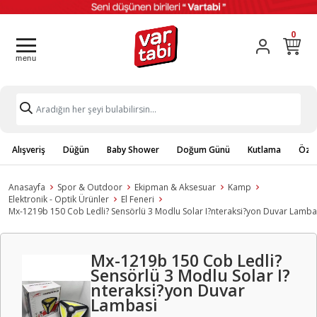
0
Alışveriş
Düğün
Baby Shower
Doğum Günü
Kutlama
Özel
Anasayfa
Spor & Outdoor
Ekipman & Aksesuar
Kamp
Elektronik - Optik Ürünler
El Feneri
Mx-1219b 150 Cob Ledli? Sensörlü 3 Modlu Solar I?nteraksi?yon Duvar Lamba
Mx-1219b 150 Cob Ledli?
Sensörlü 3 Modlu Solar I?
nteraksi?yon Duvar
Lambasi