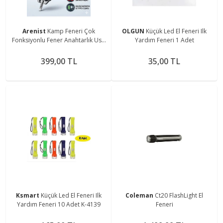
Arenist
Kamp Feneri Çok
OLGUN
Küçük Led El Feneri Ilk
Fonksiyonlu Fener Anahtarlık Usb
Yardım Feneri 1 Adet
Çakmak Cam Kırıcı Kesici Düdük
Tornavida Açacak
399,00 TL
35,00 TL
Ksmart
Küçük Led El Feneri Ilk
Coleman
Ct20 FlashLight El
Yardım Feneri 10 Adet K-4139
Feneri