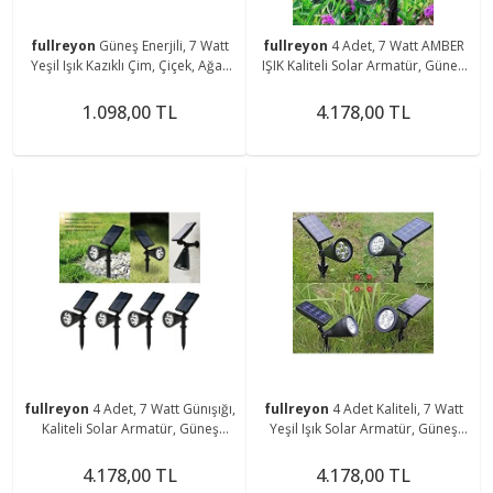
fullreyon
Güneş Enerjili, 7 Watt
fullreyon
4 Adet, 7 Watt AMBER
Yeşil Işık Kazıklı Çim, Çiçek, Ağaç
IŞIK Kaliteli Solar Armatür, Güneş
Aydınlatma Armatürü, Solar
Enerjili Çim, Çiçek, Ağaç, Bahçe
Bahçe Armatürü
Armatürü
1.098,00 TL
4.178,00 TL
fullreyon
4 Adet, 7 Watt Günışığı,
fullreyon
4 Adet Kaliteli, 7 Watt
Kaliteli Solar Armatür, Güneş
Yeşil Işık Solar Armatür, Güneş
Enerjili Bahçe, Çim, Çiçek, Ağaç
Enerjili Çim, Çiçek, Ağaç, Bahçe
Armatürü
Armatürü
4.178,00 TL
4.178,00 TL