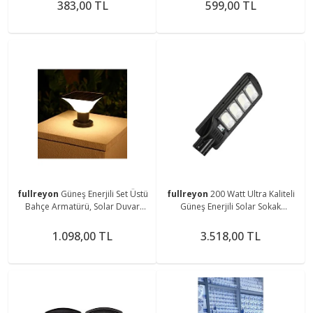
çalışır)
383,00 TL
599,00 TL
fullreyon
Güneş Enerjili Set Üstü
fullreyon
200 Watt Ultra Kaliteli
Bahçe Armatürü, Solar Duvar
Güneş Enerjili Solar Sokak
Armatürü, Çim Üstü Solar
Armatürü - Çok Yüksek Işıklı Solar
Armatür, Set Üstü Aplik
Sokak Lambası
1.098,00 TL
3.518,00 TL