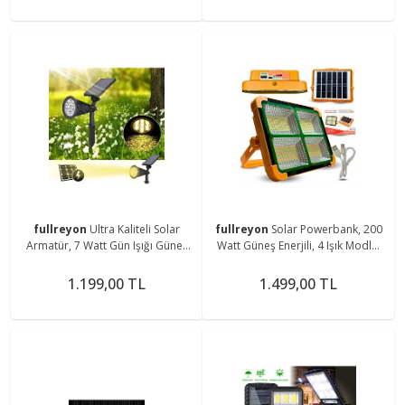
fullreyon
Ultra Kaliteli Solar
fullreyon
Solar Powerbank, 200
Armatür, 7 Watt Gün Işığı Güneş
Watt Güneş Enerjili, 4 Işık Modlu,
Enerjili Çim, Çiçek, Ağaç
SOS Çakar Işıklı Kampçı Balıkçı
Aydınlatma Armatürü
Çoban Feneri
1.199,00 TL
1.499,00 TL