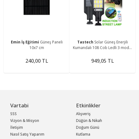
Emin İş Eğitimi
Güneş Paneli
Tastech
Solar Güneş Enerjili
10x7 cm
Kumandalı 108 Cob Ledli 3 modlu
Projektör Hareket Sensörlü Sokak
Lambası
240,00 TL
949,05 TL
Vartabi
Etkinlikler
SSS
Alışveriş
Vizyon & Misyon
Düğün & Nikah
İletişim
Doğum Günü
Nasıl Satış Yaparım
Kutlama