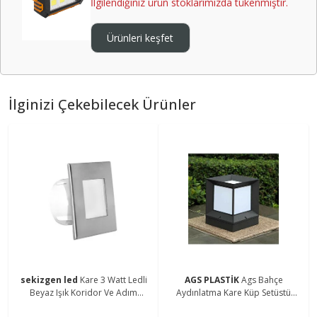
İlgilendiğiniz ürün stoklarımızda tükenmiştir.
Ürünleri keşfet
İlginizi Çekebilecek Ürünler
sekizgen led
Kare 3 Watt Ledli
AGS PLASTİK
Ags Bahçe
Beyaz Işık Koridor Ve Adım
Aydınlatma Kare Küp Setüstü
Aydınlatma(220V Elektrik ile
Siyah