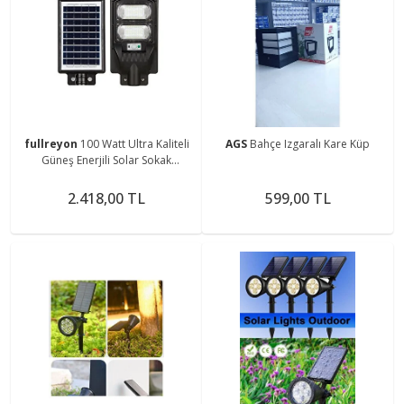
fullreyon
100 Watt Ultra Kaliteli
AGS
Bahçe Izgaralı Kare Küp
Güneş Enerjili Solar Sokak
Armatürü - Çok Yüksek Işıklı Solar
Sokak Lambası
2.418,00 TL
599,00 TL