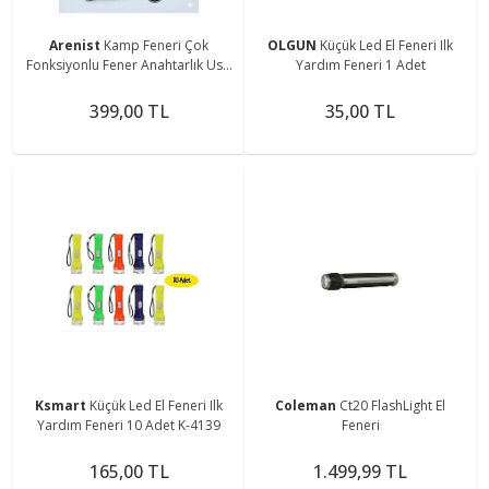
Arenist
Kamp Feneri Çok
OLGUN
Küçük Led El Feneri Ilk
Fonksiyonlu Fener Anahtarlık Usb
Yardım Feneri 1 Adet
Çakmak Cam Kırıcı Kesici Düdük
Tornavida Açacak
399,00 TL
35,00 TL
Ksmart
Küçük Led El Feneri Ilk
Coleman
Ct20 FlashLight El
Yardım Feneri 10 Adet K-4139
Feneri
165,00 TL
1.499,99 TL