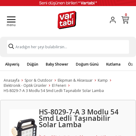
0
Alışveriş
Düğün
Baby Shower
Doğum Günü
Kutlama
Özel
Anasayfa
Spor & Outdoor
Ekipman & Aksesuar
Kamp
Elektronik - Optik Ürünler
El Feneri
HS-8029-7-A 3 Modlu 54 Smd Ledli Taşınabilir Solar Lamba
HS-8029-7-A 3 Modlu 54
Smd Ledli Taşınabilir
Solar Lamba