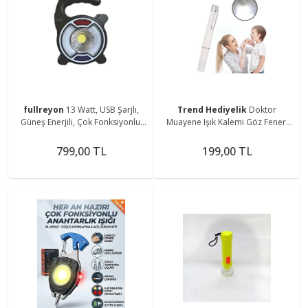
fullreyon
13 Watt, USB Şarjlı,
Trend Hediyelik
Doktor
Güneş Enerjili, Çok Fonksiyonlu,
Muayene Işık Kalemi Göz Feneri
Mavi - Kırmızı Işık Çkar Modlu,
Cep Tipi Muayene Işığı Işıklı Yaka
Kamp Feneri
Kalemi Penlight
799,00 TL
199,00 TL