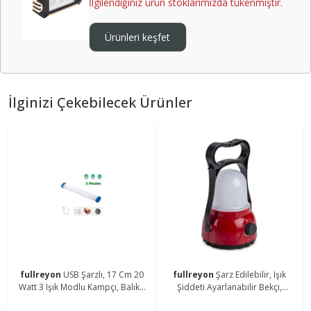
İlgilendiğiniz ürün stoklarımızda tükenmiştir.
Ürünleri keşfet
İlginizi Çekebilecek Ürünler
fullreyon
USB Şarzlı, 17 Cm 20
fullreyon
Şarz Edilebilir, Işık
Watt 3 Işık Modlu Kampçı, Balıkçı
Şiddeti Ayarlanabilir Bekçi,
Feneri, Dolap İçi, Tezgah Altı
Çoban, Kampçı, Balıkçı Feneri Askı