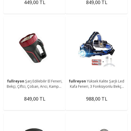
Magnetli Aplik
Aparatlı Fener
449,00 TL
849,00 TL
fullreyon
Şarj Edilebilir El Feneri,
fullreyon
Yüksek Kalite Şarjlı Led
Bekçi, Çiftci, Çoban, Arıcı, Kampçı,
Kafa Feneri, 3 Fonksiyonlu Bekçi,
Balıkçı Feneri, Deniz, Piknik Feneri
Çoban, Kampçı, Balıkcı Çiftci Kafa
Feneri
849,00 TL
988,00 TL