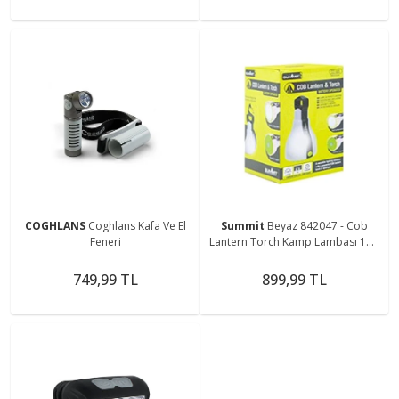
COGHLANS
Coghlans Kafa Ve El
Summit
Beyaz 842047 - Cob
Feneri
Lantern Torch Kamp Lambası 150
Lümen
749,99 TL
899,99 TL