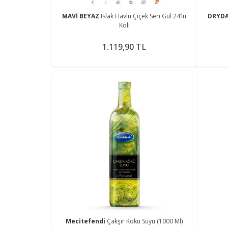
MAVİ BEYAZ
Islak Havlu Çiçek Seri Gül 24’lü
DRYD
Koli
1.119,90 TL
Mecitefendi
Çakşır Kökü Suyu (1000 Ml)