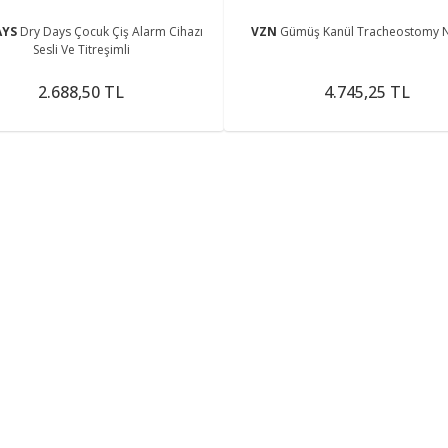
AYS
Dry Days Çocuk Çiş Alarm Cihazı
VZN
Gümüş Kanül Tracheostomy 
Sesli Ve Titreşimli
2.688,50 TL
4.745,25 TL