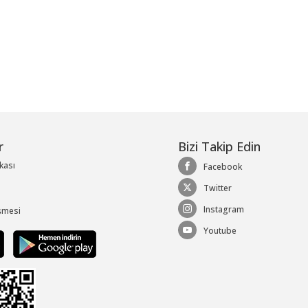
r
Bizi Takip Edin
ikası
Facebook
Twitter
Instagram
şmesi
Youtube