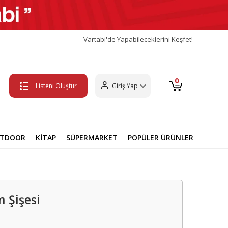
Vartabi'de Yapabileceklerini Keşfet!
0
Listeni Oluştur
Giriş Yap
UTDOOR
KİTAP
SÜPERMARKET
POPÜLER ÜRÜNLER
 Şişesi