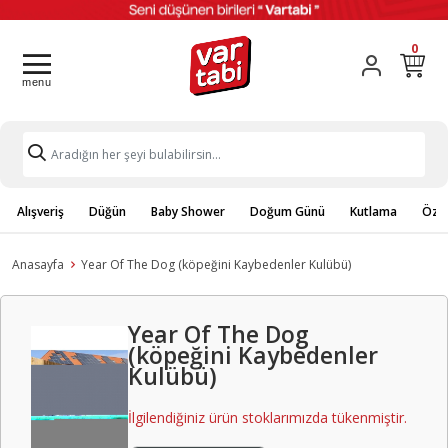
0
Alışveriş
Düğün
Baby Shower
Doğum Günü
Kutlama
Özel
Anasayfa
Year Of The Dog (köpeğini Kaybedenler Kulübü)
Year Of The Dog
(köpeğini Kaybedenler
Kulübü)
İlgilendiğiniz ürün stoklarımızda tükenmiştir.