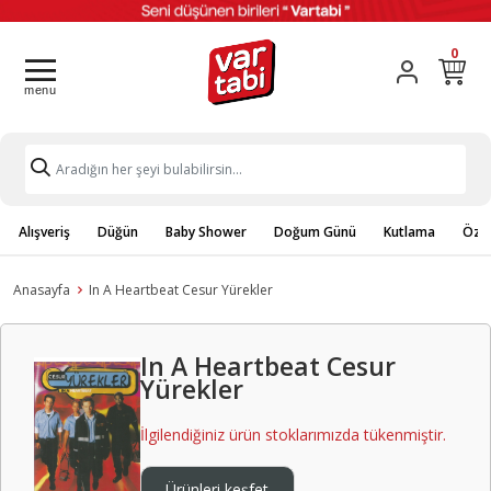
0
Alışveriş
Düğün
Baby Shower
Doğum Günü
Kutlama
Özel
Anasayfa
In A Heartbeat Cesur Yürekler
In A Heartbeat Cesur
Yürekler
İlgilendiğiniz ürün stoklarımızda tükenmiştir.
Ürünleri keşfet