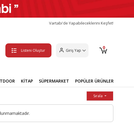
Vartabi'de Yapabileceklerini Keşfet!
0
Listeni Oluştur
Giriş Yap
UTDOOR
KİTAP
SÜPERMARKET
POPÜLER ÜRÜNLER
Sırala
ulunmamaktadır.