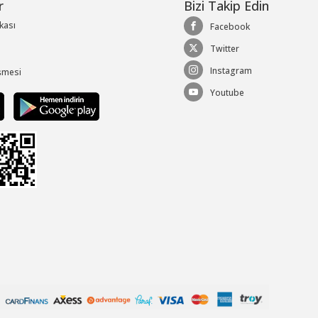
r
Bizi Takip Edin
ikası
Facebook
Twitter
Instagram
şmesi
Youtube