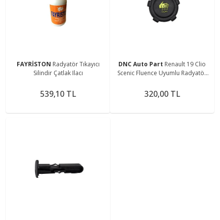
FAYRİSTON
Radyatör Tıkayıcı
DNC Auto Part
Renault 19 Clio
Silindir Çatlak Ilacı
Scenic Fluence Uyumlu Radyatör
Depo Kapağı
539,10 TL
320,00 TL