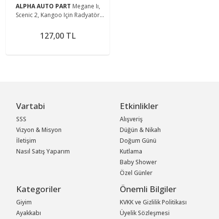
ALPHA AUTO PART
Megane Iı,
Scenic 2, Kangoo Için Radyatör
Pimi
127,00 TL
Vartabi
Etkinlikler
SSS
Alışveriş
Vizyon & Misyon
Düğün & Nikah
İletişim
Doğum Günü
Nasıl Satış Yaparım
Kutlama
Baby Shower
Özel Günler
Kategoriler
Önemli Bilgiler
Giyim
KVKK ve Gizlilik Politikası
Ayakkabı
Üyelik Sözleşmesi