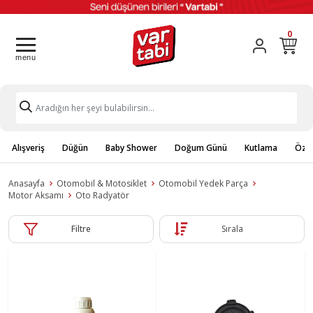
0
Alışveriş
Düğün
Baby Shower
Doğum Günü
Kutlama
Özel
Anasayfa
Otomobil & Motosiklet
Otomobil Yedek Parça
Motor Aksamı
Oto Radyatör
Filtre
Sırala