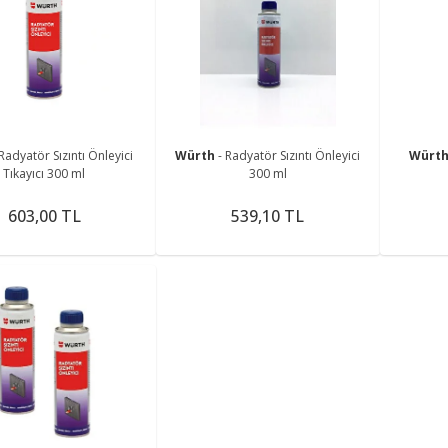
Radyatör Sızıntı Önleyici
Würth
- Radyatör Sızıntı Önleyici
Würt
Tıkayıcı 300 ml
300 ml
603,00 TL
539,10 TL