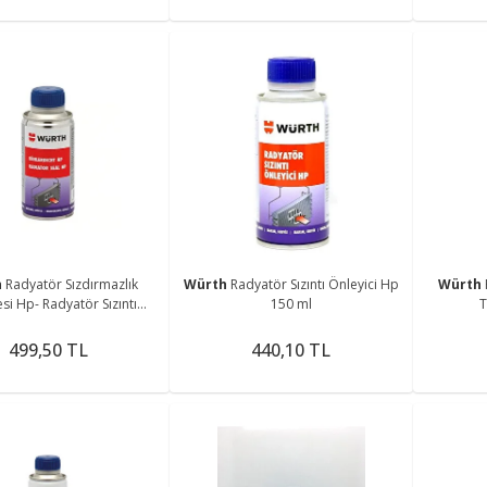
h
Radyatör Sızdırmazlık
Würth
Radyatör Sızıntı Önleyici Hp
Würth
i Hp- Radyatör Sızıntı
150 ml
T
nleyici Hp 150ml
499,50 TL
440,10 TL