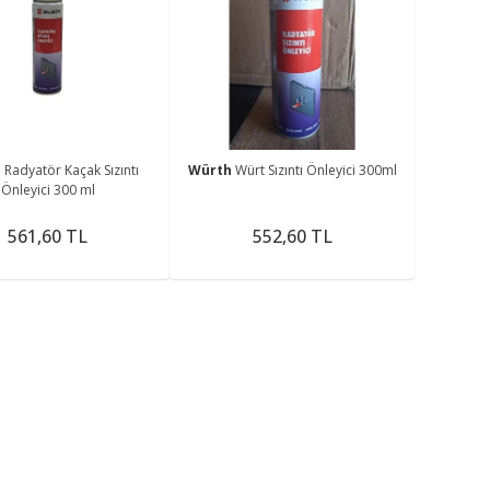
h
Radyatör Kaçak Sızıntı
Würth
Würt Sızıntı Önleyici 300ml
Önleyici 300 ml
561,60 TL
552,60 TL