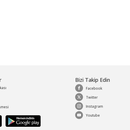
r
Bizi Takip Edin
ikası
Facebook
Twitter
Instagram
şmesi
Youtube