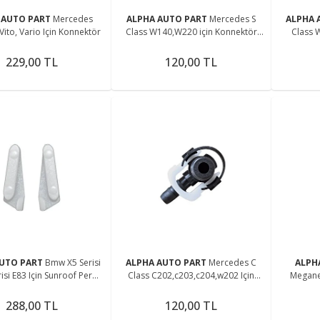
 AUTO PART
Mercedes
ALPHA AUTO PART
Mercedes S
ALPHA 
 Vito, Vario Için Konnektör
Class W140,W220 için Konnektör
Class 
10lu
229,00 TL
120,00 TL
AUTO PART
Bmw X5 Serisi
ALPHA AUTO PART
Mercedes C
ALPH
Class C202,c203,c204,w202 Için
Megane
Plastiği
Konnektör
288,00 TL
120,00 TL