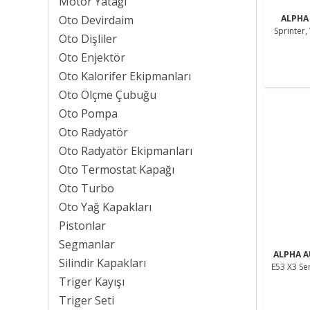
Motor Yatağı
Oto Devirdaim
ALPHA
Sprinter,
Oto Dişliler
Oto Enjektör
Oto Kalorifer Ekipmanları
Oto Ölçme Çubuğu
Oto Pompa
Oto Radyatör
Oto Radyatör Ekipmanları
Oto Termostat Kapağı
Oto Turbo
Oto Yağ Kapakları
Pistonlar
Segmanlar
ALPHA 
Silindir Kapakları
E53 X3 Serisi E83 Için Sunroof Perde
Triger Kayışı
Triger Seti