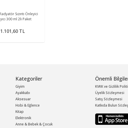
Radyatör Sızıntı Önleyici
Tıkayıcı 300 ml 2li Paket
1.101,60 TL
Kategoriler
Önemli Bilgile
Giyim
KVKK ve Gizlilik Polit
Ayakkabı
Üyelik Sözleşmesi
Aksesuar
Satış Sözleşmesi
Hobi & Eğlence
Katkıda Bulun Sözle
Kitap
Elektronik
Anne & Bebek & Çocuk