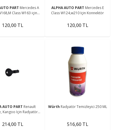
AUTO PART
Mercedes A
ALPHA AUTO PART
Mercedes E
W168,M Class W163 için
Class W124,w210 Için Konnektör
Konnektör 5li
120,00 TL
120,00 TL
A AUTO PART
Renault
Würth
Radyatör Temizleyici 250 ML
, Kangoo Için Radyatör
Bağlantı Ayağı
214,00 TL
516,60 TL