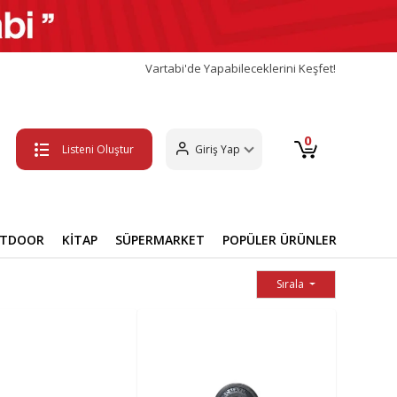
Vartabi'de Yapabileceklerini Keşfet!
0
Listeni Oluştur
Giriş Yap
UTDOOR
KİTAP
SÜPERMARKET
POPÜLER ÜRÜNLER
Sırala