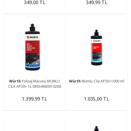
349,00 TL
349,99 TL
Würth
Polisaj Macunu MUMLU
Würth
Mumlu Cila AP30+1000 ml
CİLA AP30+ 1L 08934680010286
1.399,99 TL
1.035,00 TL