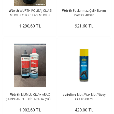
Würth
WÜRTH POLİSAJ CİLASI
Würth
Paslanmaz Çelik Bakım
MUMLU OTO CİLASI MUMLU
Pastası 400gr
PARLATICI CİLA 1LİTRE
1.290,60 TL
921,60 TL
Würth
MUMLU CİLA+ ARAÇ
putoline
Matt Wax Mat Yüzey
ŞAMPUANI 3 ETKİ 1 ARADA (NÖTR
Cilası 500 ml
PH)LI
1.902,60 TL
420,00 TL