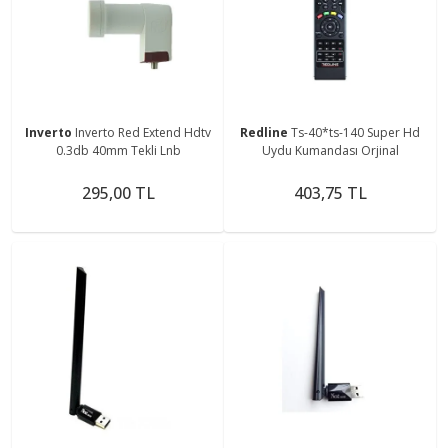
Inverto
Inverto Red Extend Hdtv
Redline
Ts-40*ts-140 Super Hd
0.3db 40mm Tekli Lnb
Uydu Kumandası Orjinal
295,00 TL
403,75 TL