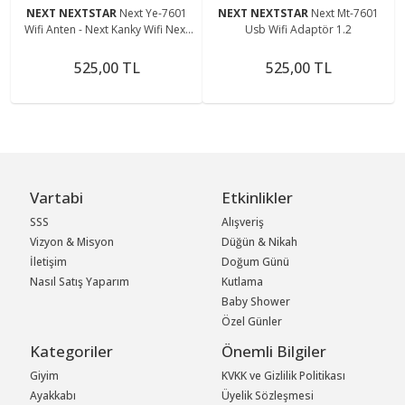
NEXT NEXTSTAR
Next Ye-7601
NEXT NEXTSTAR
Next Mt-7601
Wifi Anten - Next Kanky Wifi Next
Usb Wifi Adaptör 1.2
2000 Wifi
525,00 TL
525,00 TL
Vartabi
Etkinlikler
SSS
Alışveriş
Vizyon & Misyon
Düğün & Nikah
İletişim
Doğum Günü
Nasıl Satış Yaparım
Kutlama
Baby Shower
Özel Günler
Kategoriler
Önemli Bilgiler
Giyim
KVKK ve Gizlilik Politikası
Ayakkabı
Üyelik Sözleşmesi