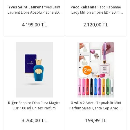
Yves Saint Laurent
Yves Saint
Paco Rabanne
Paco Rabanne
Laurent Libre Absolu Platine EDP
Lady Million Empire EDP 80 ml
90 ml Kadın Parfüm
Kadın Parfüm
4.199,00 TL
2.120,00 TL
Diğer
Sospiro Erba Pura Magica
Orvila
2 Adet - Taşınabilir Mini
EDP 100 ml Unisex Parfüm
Parfüm Şişesi Çanta Cep Araç Içi
Boy - Doldurulabilir Boş Şişe 5 Ml.
3.760,00 TL
199,99 TL