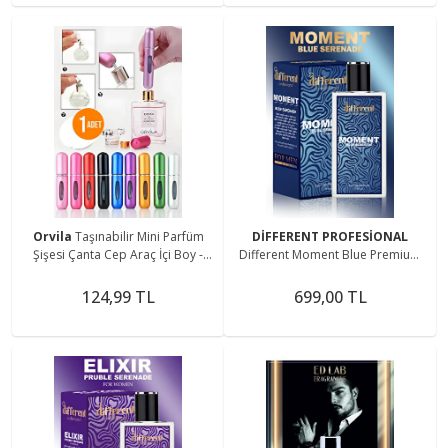
Orvila
Taşınabilir Mini Parfüm
DİFFERENT PROFESİONAL
Şişesi Çanta Cep Araç İçi Boy -
Different Moment Blue Premium
Doldurulabilir Boş Şişe 5 ml.
Erkek Parfüm Afrodizyak Etkili)
50ml
124,99 TL
699,00 TL