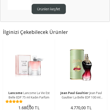
Ürünleri keşfet
İlginizi Çekebilecek Ürünler
Lancome
Lancome La Vie Est
Jean Paul Gaultier
Jean Paul
Belle EDP 75 ml Kadın Parfüm
Gaultier La Belle EDP 100 ml
Kadın Parfüm
(2)
1.680,00 TL
4.770,00 TL