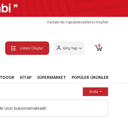
Vartabi'de Yapabileceklerini Keşfet!
0
Listeni Oluştur
Giriş Yap
UTDOOR
KİTAP
SÜPERMARKET
POPÜLER ÜRÜNLER
Sırala
nde ürün bulunmamaktadır.