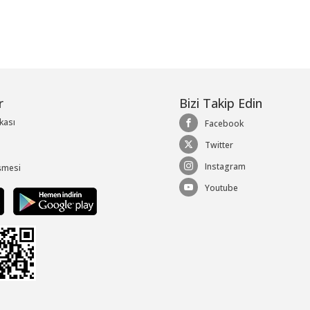
r
Bizi Takip Edin
ikası
Facebook
Twitter
Instagram
şmesi
Youtube