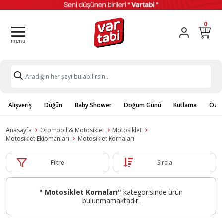
0
Alışveriş
Düğün
Baby Shower
Doğum Günü
Kutlama
Özel
Anasayfa
Otomobil & Motosiklet
Motosiklet
Motosiklet Ekipmanları
Motosiklet Kornaları
Filtre
Sırala
" Motosiklet Kornaları"
kategorisinde ürün
bulunmamaktadır.