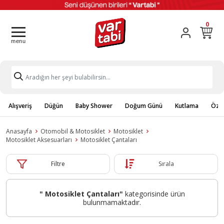
0
Alışveriş
Düğün
Baby Shower
Doğum Günü
Kutlama
Özel
Anasayfa
Otomobil & Motosiklet
Motosiklet
Motosiklet Aksesuarları
Motosiklet Çantaları
Filtre
Sırala
" Motosiklet Çantaları"
kategorisinde ürün
bulunmamaktadır.