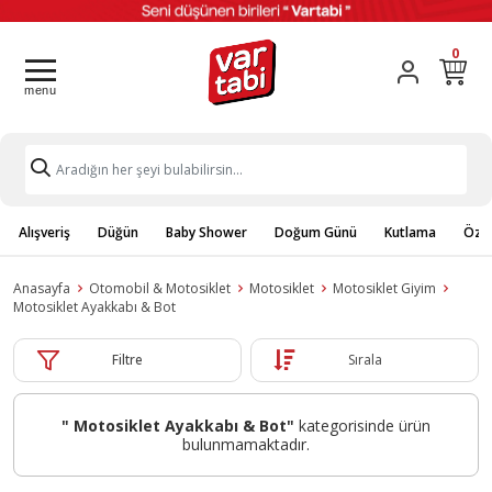
0
Alışveriş
Düğün
Baby Shower
Doğum Günü
Kutlama
Özel
Anasayfa
Otomobil & Motosiklet
Motosiklet
Motosiklet Giyim
Motosiklet Ayakkabı & Bot
Filtre
Sırala
" Motosiklet Ayakkabı & Bot"
kategorisinde ürün
bulunmamaktadır.