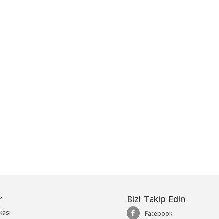
me
r
Bizi Takip Edin
ikası
Facebook