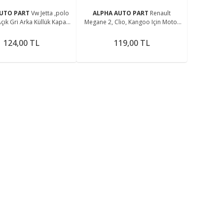
AUTO PART
Vw Jetta ,polo
ALPHA AUTO PART
Renault
 Açık Gri Arka Küllük Kapağı
Megane 2, Clio, Kangoo Için Motor
(2 Adet)
Üst Kapak Contası
124,00 TL
119,00 TL