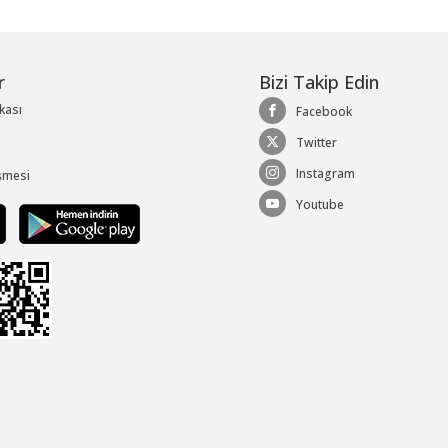
r
Bizi Takip Edin
ikası
Facebook
Twitter
Instagram
şmesi
Youtube