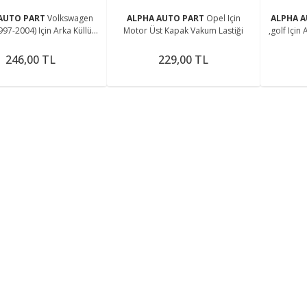
AUTO PART
Volkswagen
ALPHA AUTO PART
Opel Için
ALPHA 
997-2004) Için Arka Küllük
Motor Üst Kapak Vakum Lastiği
,golf Için
Kapağı (1 Adet)
246,00 TL
229,00 TL