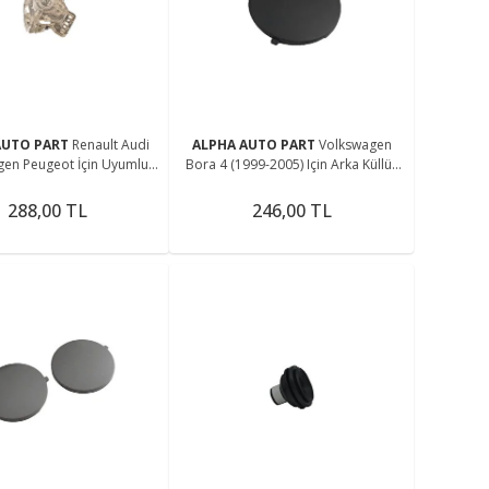
me
AUTO PART
Renault Audi
ALPHA AUTO PART
Volkswagen
gen Peugeot İçin Uyumlu
Bora 4 (1999-2005) Için Arka Küllük
e Gösterge Motor Kapağı
Kapağı (1 Adet)
Uyumlu
288,00 TL
246,00 TL