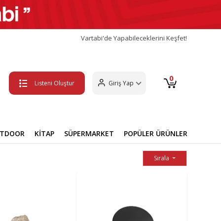
Vartabi'de Yapabileceklerini Keşfet!
0
Listeni Oluştur
Giriş Yap
UTDOOR
KİTAP
SÜPERMARKET
POPÜLER ÜRÜNLER
Sırala