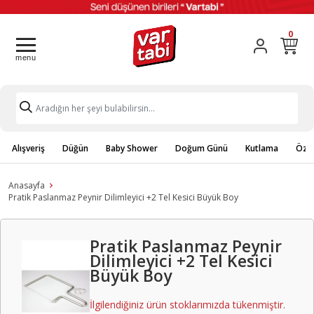
0
Alışveriş
Düğün
Baby Shower
Doğum Günü
Kutlama
Özel
Anasayfa
Pratik Paslanmaz Peynir Dilimleyici +2 Tel Kesici Büyük Boy
Pratik Paslanmaz Peynir
Dilimleyici +2 Tel Kesici
Büyük Boy
İlgilendiğiniz ürün stoklarımızda tükenmiştir.