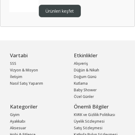
Ürünleri keşfet
Vartabi
Etkinlikler
SSS
Alışveriş
Vizyon & Misyon
Düğün & Nikah
İletişim
Doğum Günü
Nasıl Satış Yaparım
Kutlama
Baby Shower
Özel Günler
Kategoriler
Önemli Bilgiler
Giyim
KVKK ve Gizlilik Politikası
Ayakkabı
Üyelik Sözleşmesi
Aksesuar
Satış Sözleşmesi
Hobi & Eğlence
Katkıda Bulun Sözleşmesi