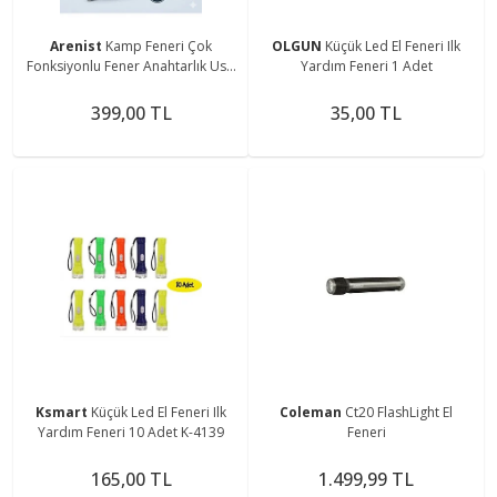
Arenist
Kamp Feneri Çok
OLGUN
Küçük Led El Feneri Ilk
Fonksiyonlu Fener Anahtarlık Usb
Yardım Feneri 1 Adet
Çakmak Cam Kırıcı Kesici Düdük
Tornavida Açacak
399,00 TL
35,00 TL
Ksmart
Küçük Led El Feneri Ilk
Coleman
Ct20 FlashLight El
Yardım Feneri 10 Adet K-4139
Feneri
165,00 TL
1.499,99 TL