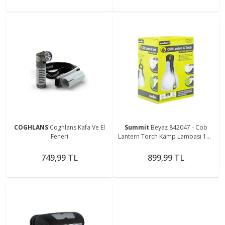
COGHLANS
Coghlans Kafa Ve El
Summit
Beyaz 842047 - Cob
Feneri
Lantern Torch Kamp Lambası 150
Lümen
749,99 TL
899,99 TL