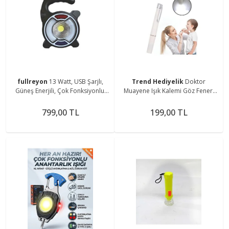
fullreyon
13 Watt, USB Şarjlı,
Trend Hediyelik
Doktor
Güneş Enerjili, Çok Fonksiyonlu,
Muayene Işık Kalemi Göz Feneri
Mavi - Kırmızı Işık Çkar Modlu,
Cep Tipi Muayene Işığı Işıklı Yaka
Kamp Feneri
Kalemi Penlight
799,00 TL
199,00 TL