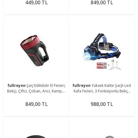
Magnetli Aplik
Aparatlı Fener
449,00 TL
849,00 TL
fullreyon
Şarj Edilebilir El Feneri,
fullreyon
Yüksek Kalite Şarjlı Led
Bekçi, Çiftci, Çoban, Arıcı, Kampçı,
Kafa Feneri, 3 Fonksiyonlu Bekçi,
Balıkçı Feneri, Deniz, Piknik Feneri
Çoban, Kampçı, Balıkcı Çiftci Kafa
Feneri
849,00 TL
988,00 TL