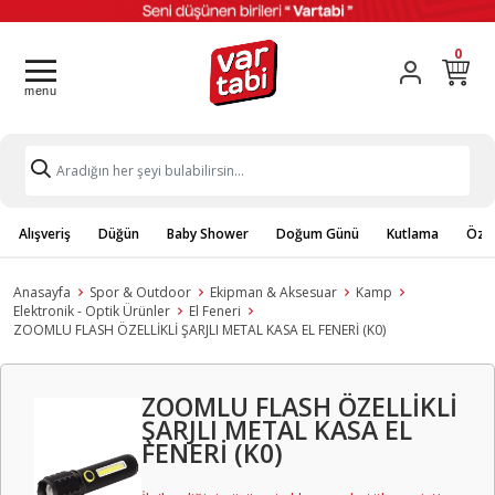
0
Alışveriş
Düğün
Baby Shower
Doğum Günü
Kutlama
Özel
Anasayfa
Spor & Outdoor
Ekipman & Aksesuar
Kamp
Elektronik - Optik Ürünler
El Feneri
ZOOMLU FLASH ÖZELLİKLİ ŞARJLI METAL KASA EL FENERİ (K0)
ZOOMLU FLASH ÖZELLİKLİ
ŞARJLI METAL KASA EL
FENERİ (K0)