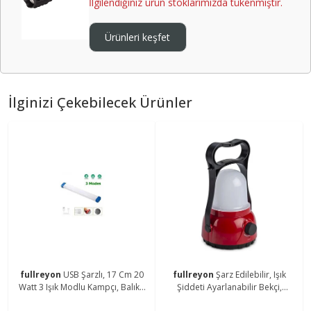
İlgilendiğiniz ürün stoklarımızda tükenmiştir.
Ürünleri keşfet
İlginizi Çekebilecek Ürünler
fullreyon
USB Şarzlı, 17 Cm 20
fullreyon
Şarz Edilebilir, Işık
Watt 3 Işık Modlu Kampçı, Balıkçı
Şiddeti Ayarlanabilir Bekçi,
Feneri, Dolap İçi, Tezgah Altı
Çoban, Kampçı, Balıkçı Feneri Askı