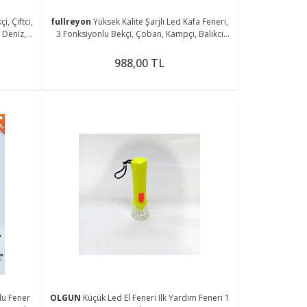
çi, Çiftci,
fullreyon
Yüksek Kalite Şarjlı Led Kafa Feneri,
 Deniz,
3 Fonksiyonlu Bekçi, Çoban, Kampçı, Balıkcı
Çiftci Kafa Feneri
988,00 TL
lu Fener
OLGUN
Küçük Led El Feneri Ilk Yardım Feneri 1