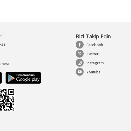
r
Bizi Takip Edin
ikası
Facebook
Twitter
Instagram
şmesi
Youtube