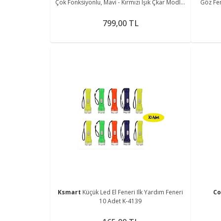
Çok Fonksiyonlu, Mavi - Kırmızı Işık Çkar Modlu,
Göz Fen
Kamp Feneri
799,00 TL
Ksmart
Küçük Led El Feneri Ilk Yardım Feneri
C
10 Adet K-4139