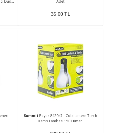
ici Düdük
Adet
35,00 TL
eneri
Summit
Beyaz 842047 - Cob Lantern Torch
Kamp Lambası 150 Lümen