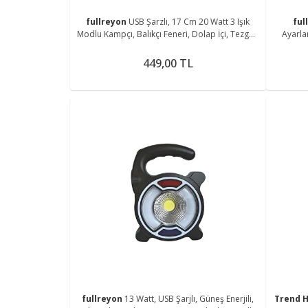
fullreyon
USB Şarzlı, 17 Cm 20 Watt 3 Işık
ful
Modlu Kampçı, Balıkçı Feneri, Dolap İçi, Tezgah
Ayarla
Altı Magnetli Aplik
449,00 TL
fullreyon
13 Watt, USB Şarjlı, Güneş Enerjili,
Trend H