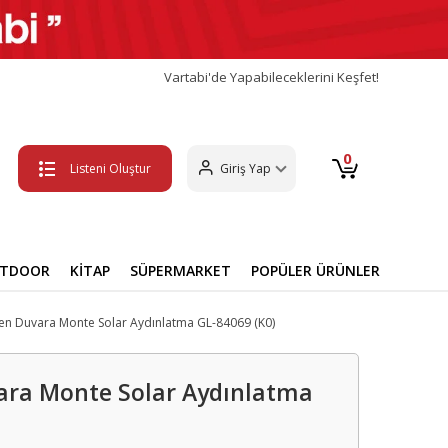
Vartabi'de Yapabileceklerini Keşfet!
0
Listeni Oluştur
Giriş Yap
UTDOOR
KİTAP
SÜPERMARKET
POPÜLER ÜRÜNLER
bilen Duvara Monte Solar Aydınlatma GL-84069 (K0)
uvara Monte Solar Aydınlatma