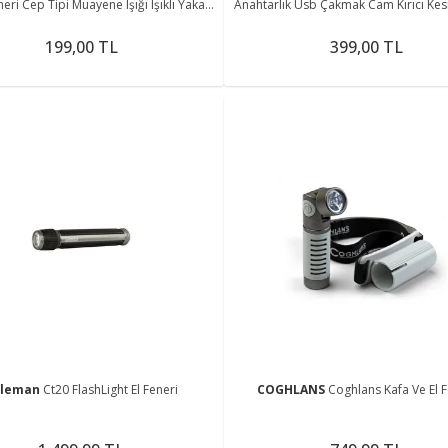
eri Cep Tipi Muayene Işığı Işıklı Yaka
Anahtarlık Usb Çakmak Cam Kırıcı Kes
Kalemi Penlight
Tornavida Açacak
199,00 TL
399,00 TL
oleman
Ct20 FlashLight El Feneri
COGHLANS
Coghlans Kafa Ve El F