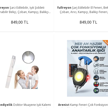
lreyon
Şarz Edilebilir, Işık Şiddeti
fullreyon
Şarj Edilebilir El Feneri, Bek
nabilir Bekçi, Çoban, Kampçı, Balıkçı
Çoban, Arıcı, Kampçı, Balıkçı Feneri,
Feneri Askı Aparatlı Fener
Piknik Feneri
849,00 TL
849,00 TL
ediyelik
Doktor Muayene Işık Kalemi
Arenist
Kamp Feneri Çok Fonksiyon