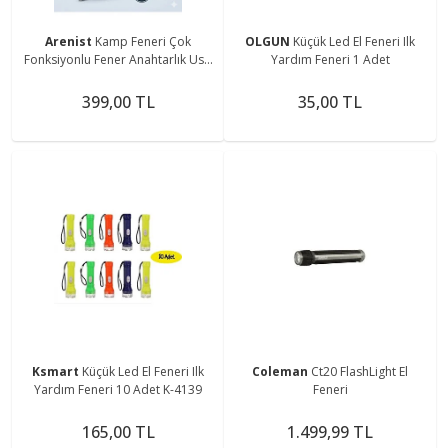
Arenist
Kamp Feneri Çok
OLGUN
Küçük Led El Feneri Ilk
Fonksiyonlu Fener Anahtarlık Usb
Yardım Feneri 1 Adet
Çakmak Cam Kırıcı Kesici Düdük
Tornavida Açacak
399,00 TL
35,00 TL
Ksmart
Küçük Led El Feneri Ilk
Coleman
Ct20 FlashLight El
Yardım Feneri 10 Adet K-4139
Feneri
165,00 TL
1.499,99 TL