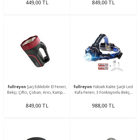
Magnetli Aplik
Aparatlı Fener
449,00 TL
849,00 TL
fullreyon
Şarj Edilebilir El Feneri,
fullreyon
Yüksek Kalite Şarjlı Led
Bekçi, Çiftci, Çoban, Arıcı, Kampçı,
Kafa Feneri, 3 Fonksiyonlu Bekçi,
Balıkçı Feneri, Deniz, Piknik Feneri
Çoban, Kampçı, Balıkcı Çiftci Kafa
Feneri
849,00 TL
988,00 TL