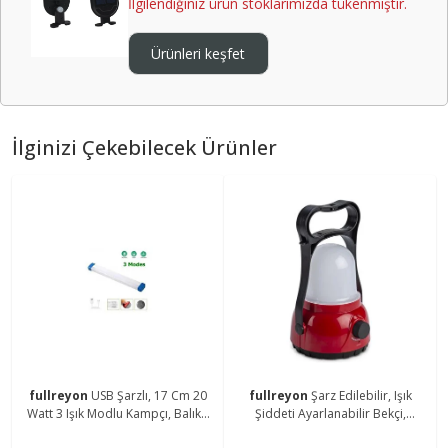
İlgilendiğiniz ürün stoklarımızda tükenmiştir.
Ürünleri keşfet
İlginizi Çekebilecek Ürünler
fullreyon
USB Şarzlı, 17 Cm 20
fullreyon
Şarz Edilebilir, Işık
Watt 3 Işık Modlu Kampçı, Balıkçı
Şiddeti Ayarlanabilir Bekçi,
Feneri, Dolap İçi, Tezgah Altı
Çoban, Kampçı, Balıkçı Feneri Askı