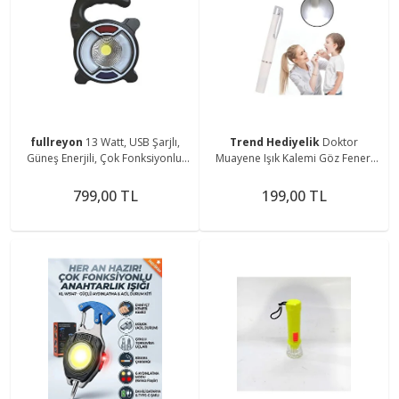
fullreyon
13 Watt, USB Şarjlı,
Trend Hediyelik
Doktor
Güneş Enerjili, Çok Fonksiyonlu,
Muayene Işık Kalemi Göz Feneri
Mavi - Kırmızı Işık Çkar Modlu,
Cep Tipi Muayene Işığı Işıklı Yaka
Kamp Feneri
Kalemi Penlight
799,00 TL
199,00 TL