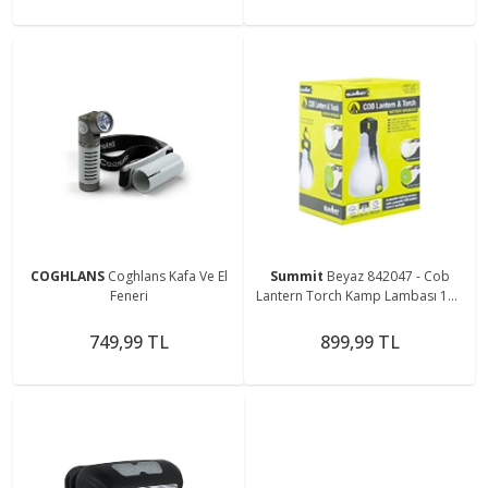
COGHLANS
Coghlans Kafa Ve El
Summit
Beyaz 842047 - Cob
Feneri
Lantern Torch Kamp Lambası 150
Lümen
749,99 TL
899,99 TL