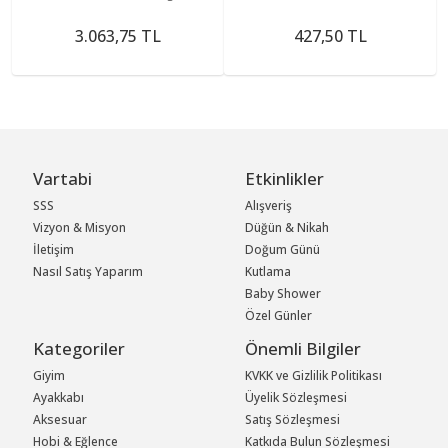
Sakralizasyonda Ve
Lumbalizasyonda)
3.063,75 TL
427,50 TL
Vartabi
Etkinlikler
SSS
Alışveriş
Vizyon & Misyon
Düğün & Nikah
İletişim
Doğum Günü
Nasıl Satış Yaparım
Kutlama
Baby Shower
Özel Günler
Kategoriler
Önemli Bilgiler
Giyim
KVKK ve Gizlilik Politikası
Ayakkabı
Üyelik Sözleşmesi
Aksesuar
Satış Sözleşmesi
Hobi & Eğlence
Katkıda Bulun Sözleşmesi