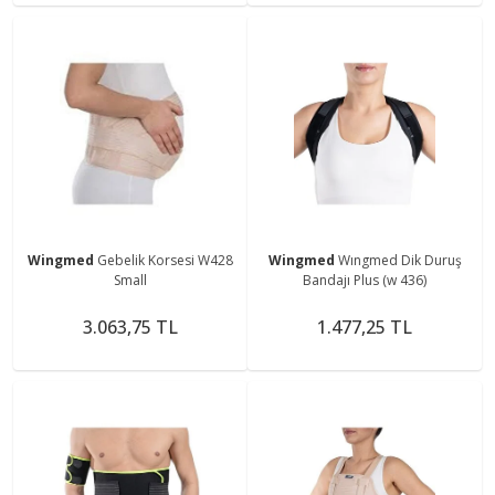
Wingmed
Gebelik Korsesi W428
Wingmed
Wıngmed Dik Duruş
Small
Bandajı Plus (w 436)
3.063,75 TL
1.477,25 TL