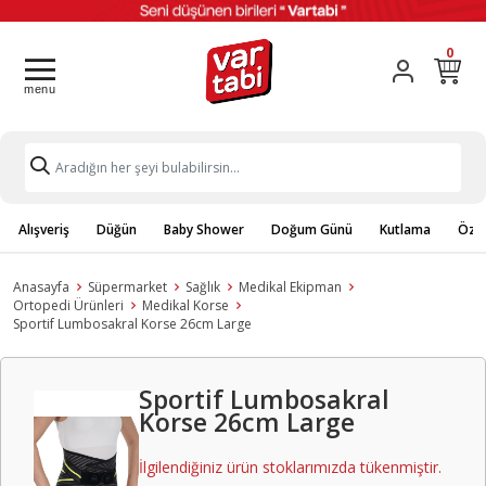
0
Alışveriş
Düğün
Baby Shower
Doğum Günü
Kutlama
Özel
Anasayfa
Süpermarket
Sağlık
Medikal Ekipman
Ortopedi Ürünleri
Medikal Korse
Sportif Lumbosakral Korse 26cm Large
Sportif Lumbosakral
Korse 26cm Large
İlgilendiğiniz ürün stoklarımızda tükenmiştir.