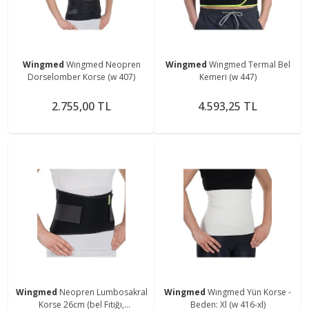
Wingmed
Wıngmed Neopren
Wingmed
Wıngmed Termal Bel
Dorselomber Korse (w 407)
Kemeri (w 447)
2.755,00 TL
4.593,25 TL
Wingmed
Neopren Lumbosakral
Wingmed
Wıngmed Yün Korse -
Korse 26cm (bel Fıtığı,
Beden: Xl (w 416-xl)