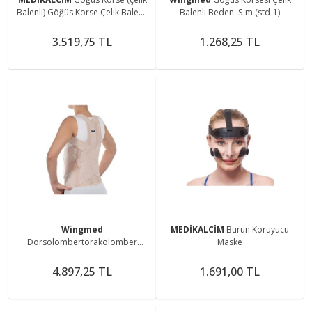
Balenli) Göğüs Korse Çelik Balenli
Balenli Beden: S-m (std-1)
Kaburga Kırıkları Göğüs Kafesi
Cerrahisi
3.519,75 TL
1.268,25 TL
Wingmed
MEDİKALCİM
Burun Koruyucu
Dorsolombertorakolomber
Maske
Çelikfleksible Balenli Korse - (s)
4.897,25 TL
1.691,00 TL