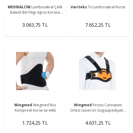
MEDİKALCİM
Lumbosakral Çelik
Variteks
Tx Lumbosakral Korse
Balenli Bel Fıtığı Ağrısı Korsesi
Lumbosakral Bedensiz
3.063,75 TL
7.652,25 TL
Wingmed
Wıngmed Buz
Wingmed
Pectus Carinatum
Kompresli Korse (w 446)
Ortezi Güvercin Göğsü(pediyatrik
Beden ) 3-15 Yas
1.724,25 TL
4.631,25 TL