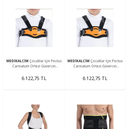
MEDİKALCİM
Çocuklar Için Pectus
MEDİKALCİM
Çocuklar Için Pectus
Carinatum Ortezi Güvercin
Carinatum Ortezi Güvercin
Göğsü(pediyatrik Beden ) 3-15
Göğsü(pediyatrik Beden ) 3-15
Yas
Yas
6.122,75 TL
6.122,75 TL