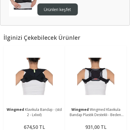
Ürünleri keşfet
İlginizi Çekebilecek Ürünler
Wingmed
Klavikula Bandajı - (std
Wingmed
Wıngmed Klavikula
2 - Lxlxxl)
Bandajı Plastik Destekli - Beden:
S-m (w 216-1)
674,50 TL
931,00 TL