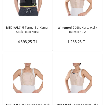
MEDİKALCİM
Termal Bel Kemeri
Wingmed
Göğüs Korse (çelik
Sıcak Tutan Korse
Balenli) No:2
4.593,25 TL
1.268,25 TL
MEDİKALCİM
Göğüs Korse (çelik
Wingmed
Göğüs Korsesi Çelik