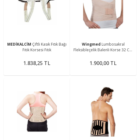
MEDİKALCİM
Çiftli Kasık Fıtık Bağı
Wingmed
Lumbosakral
Fıtık Korsesi Fıtık
Fleksibleçelik Balenli Korse 32 Cm
- (l)
1.838,25 TL
1.900,00 TL