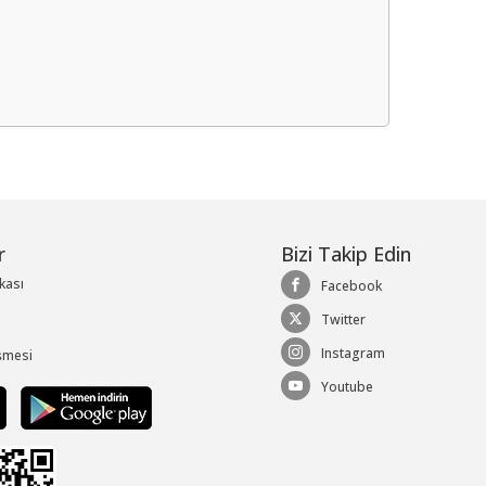
me
r
Bizi Takip Edin
ikası
Facebook
Twitter
Instagram
şmesi
Youtube