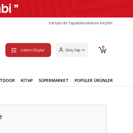
Vartabi'de Yapabileceklerini Keşfet!
0
Listeni Oluştur
Giriş Yap
UTDOOR
KİTAP
SÜPERMARKET
POPÜLER ÜRÜNLER
e