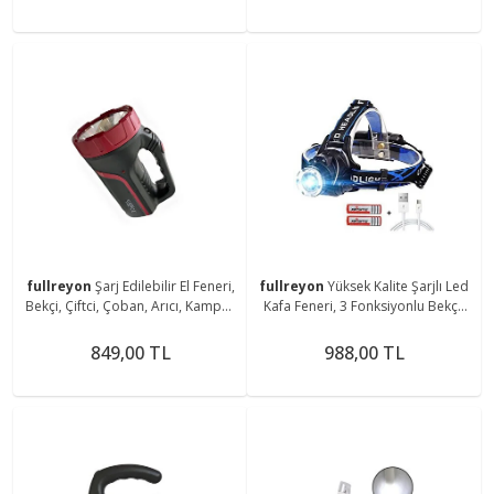
fullreyon
Şarj Edilebilir El Feneri,
fullreyon
Yüksek Kalite Şarjlı Led
Bekçi, Çiftci, Çoban, Arıcı, Kampçı,
Kafa Feneri, 3 Fonksiyonlu Bekçi,
Balıkçı Feneri, Deniz, Piknik Feneri
Çoban, Kampçı, Balıkcı Çiftci Kafa
Feneri
849,00 TL
988,00 TL