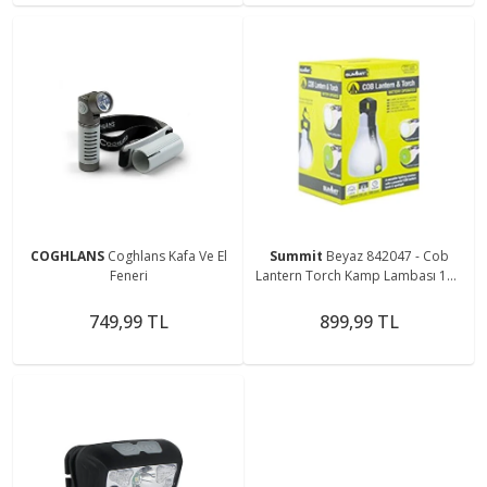
COGHLANS
Coghlans Kafa Ve El
Summit
Beyaz 842047 - Cob
Feneri
Lantern Torch Kamp Lambası 150
Lümen
749,99 TL
899,99 TL