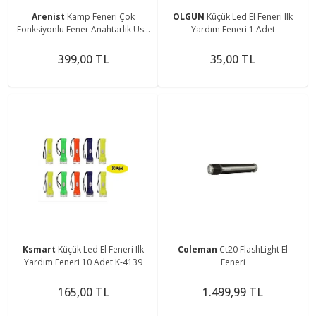
Arenist
Kamp Feneri Çok
OLGUN
Küçük Led El Feneri Ilk
Fonksiyonlu Fener Anahtarlık Usb
Yardım Feneri 1 Adet
Çakmak Cam Kırıcı Kesici Düdük
Tornavida Açacak
399,00 TL
35,00 TL
Ksmart
Küçük Led El Feneri Ilk
Coleman
Ct20 FlashLight El
Yardım Feneri 10 Adet K-4139
Feneri
165,00 TL
1.499,99 TL