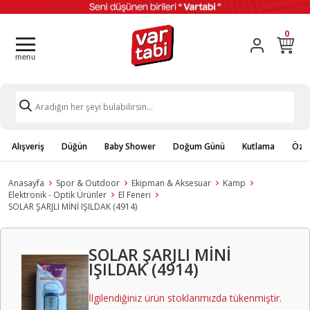
0
Alışveriş
Düğün
Baby Shower
Doğum Günü
Kutlama
Özel
Anasayfa
Spor & Outdoor
Ekipman & Aksesuar
Kamp
Elektronik - Optik Ürünler
El Feneri
SOLAR ŞARJLI MİNİ IŞILDAK (4914)
SOLAR ŞARJLI MİNİ
IŞILDAK (4914)
İlgilendiğiniz ürün stoklarımızda tükenmiştir.