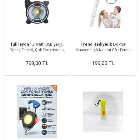
fullreyon
13 Watt, USB Şarjlı,
Trend Hediyelik
Doktor
Güneş Enerjili, Çok Fonksiyonlu,
Muayene Işık Kalemi Göz Feneri
Mavi - Kırmızı Işık Çkar Modlu,
Cep Tipi Muayene Işığı Işıklı Yaka
Kamp Feneri
Kalemi Penlight
799,00 TL
199,00 TL