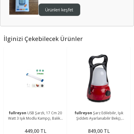
Ürünleri keşfet
İlginizi Çekebilecek Ürünler
fullreyon
USB Şarzlı, 17 Cm 20
fullreyon
Şarz Edilebilir, Işık
Watt 3 Işık Modlu Kampçı, Balıkçı
Şiddeti Ayarlanabilir Bekçi,
Feneri, Dolap İçi, Tezgah Altı
Çoban, Kampçı, Balıkçı Feneri Askı
Magnetli Aplik
Aparatlı Fener
449,00 TL
849,00 TL