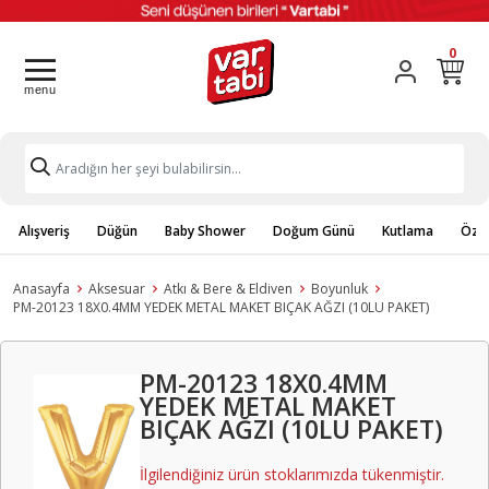
0
Alışveriş
Düğün
Baby Shower
Doğum Günü
Kutlama
Özel
Anasayfa
Aksesuar
Atkı & Bere & Eldiven
Boyunluk
PM-20123 18X0.4MM YEDEK METAL MAKET BIÇAK AĞZI (10LU PAKET)
PM-20123 18X0.4MM
YEDEK METAL MAKET
BIÇAK AĞZI (10LU PAKET)
İlgilendiğiniz ürün stoklarımızda tükenmiştir.