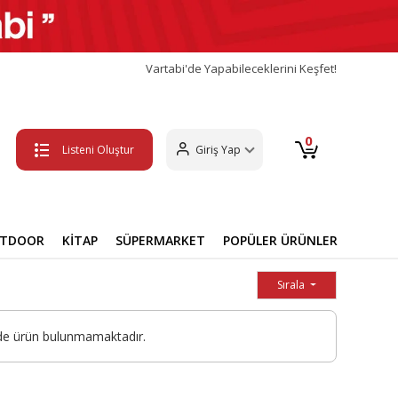
Vartabi'de Yapabileceklerini Keşfet!
0
Listeni Oluştur
Giriş Yap
UTDOOR
KİTAP
SÜPERMARKET
POPÜLER ÜRÜNLER
Sırala
de ürün bulunmamaktadır.