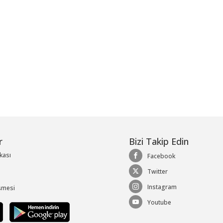
r
Bizi Takip Edin
ikası
Facebook
Twitter
Instagram
şmesi
Youtube